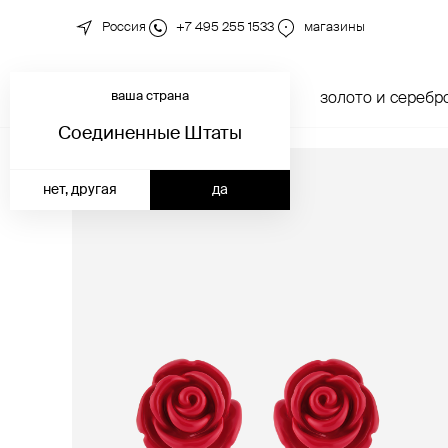
Россия
+7 495 255 1533
магазины
ваша страна
новинки
каталог
золото и серебр
Соединенные Штаты
нет, другая
да