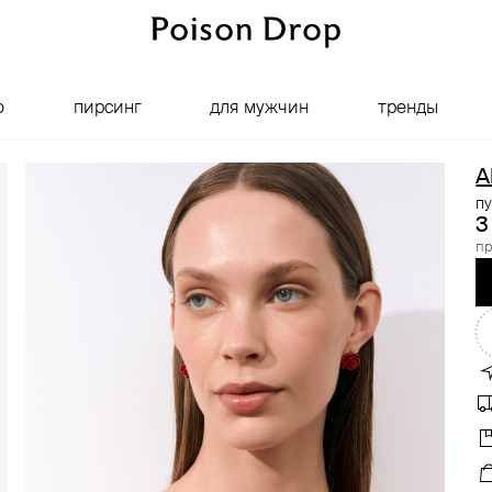
о
пирсинг
для мужчин
тренды
A
п
3
пр