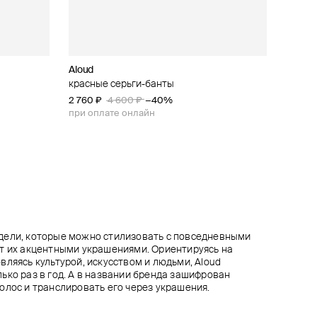
Aloud
R!VER
Aloud
Aloud
ми на
красные серьги-банты
серьги из серебра с фианитами
маленькие овальные клипсы
серебристые двойные серьги
2 760 ₽
3 000 ₽
4 050 ₽
1 950 ₽
3 900 ₽
4 600 ₽
4 500 ₽
−50%
−40%
−10%
при оплате онлайн
при оплате онлайн
при оплате онлайн
дели, которые можно стилизовать с повседневными
т их акцентными украшениями. Ориентируясь на
вляясь культурой, искусством и людьми, Aloud
ько раз в год. А в названии бренда зашифрован
олос и транслировать его через украшения.