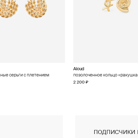
Aloud
Aloud
ные серьги с плетением
ное кольцо с кубическим
позолоченное кольцо «ракушка
золотистое колье-цепь
 «ракушка и звезда»
2 200 ₽
5 600 ₽
подписчики 