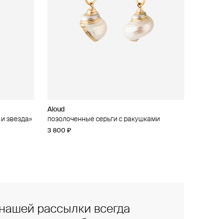
Aloud
 и звезда»
позолоченные серьги с ракушками
3 800 ₽
нашей рассылки всегда