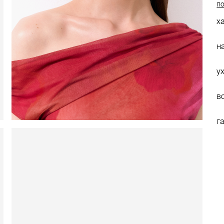
по
х
н
у
в
г