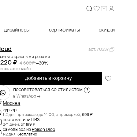
дизайнеры
сертификаты
скидки
loud
арт. 70337
усеты с красными розами
 220 ₽
4 600 ₽
−30%
и оплате онлайн
добавить в корзину
посоветоваться со стилистом
в WhatsApp →
Москва
курьер
1-2 дня при заказе до 14:00,
с примеркой,
699 ₽
постамат или ПВЗ
2-11 дней,
от 199 ₽
самовывоз
из
Poison Drop
1-2 дня,
бесплатно