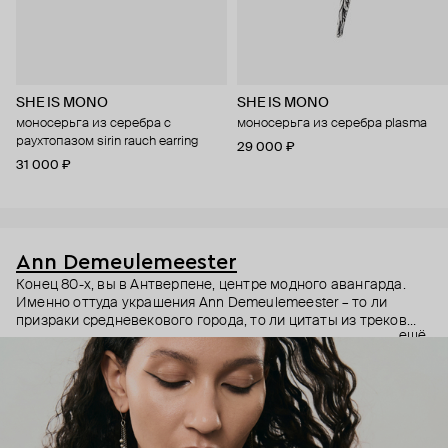
SHE IS MONO
SHE IS MONO
моносерьга из серебра с
моносерьга из серебра plasma
раухтопазом sirin rauch earring
29 000 ₽
31 000 ₽
Ann Demeulemeester
Конец 80-х, вы в Антверпене, центре модного авангарда.
Именно оттуда украшения Ann Demeulemeester – то ли
призраки средневекового города, то ли цитаты из треков
ещё
Патти Смит в брутальных формах. Анн Демельмейстер –
одна из звезд «Антверпенской шестерки», которая сделала
готику поэтичной, а деконструкцию увлекательной.
Дизайнер использует игру света на потертом серебре,
винтажную фактуру и архитектурные силуэты,
чередующиеся с ее любовью к тяжелому року.