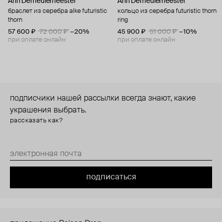
Ann Demeulemeester
Ann Demeulemeester
браслет из серебра alke futuristic
кольцо из серебра futuristic thorn
thorn
ring
57 600 ₽
72 000 ₽
−20%
45 900 ₽
51 000 ₽
−10%
при оплате онлайн
при оплате онлайн
подписчики нашей рассылки всегда знают, какие
украшения выбрать.
рассказать как?
подписаться