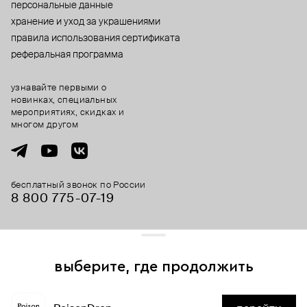
персональные данные
хранение и уход за украшениями
правила использования сертификата
реферальная программа
узнавайте первыми о
новинках, специальных
мероприятиях, скидках и
многом другом
бесплатный звонок по России
8 800 775⁠-07⁠-19
© 2013-2026 ООО «Пойзон Дроп».
все права защищены.
выберите, где продолжить
Для хорошей работы сайта мы используем файлы cookies
и сервисы аналитики. Продолжая его использование,