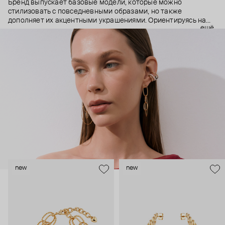
Бренд выпускает базовые модели, которые можно
стилизовать с повседневными образами, но также
дополняет их акцентными украшениями. Ориентируясь на
ещё
долгосрочные тренды, вдохновляясь культурой, искусством и
людьми, Aloud показывает коллекции несколько раз в год. А
в названии бренда зашифрован призыв слушать внутренний
голос и транслировать его через украшения.
new
new