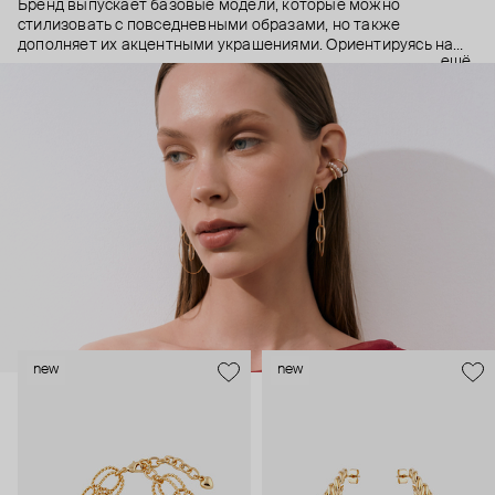
Бренд выпускает базовые модели, которые можно
стилизовать с повседневными образами, но также
дополняет их акцентными украшениями. Ориентируясь на
ещё
долгосрочные тренды, вдохновляясь культурой, искусством и
людьми, Aloud показывает коллекции несколько раз в год. А
в названии бренда зашифрован призыв слушать внутренний
голос и транслировать его через украшения.
new
new