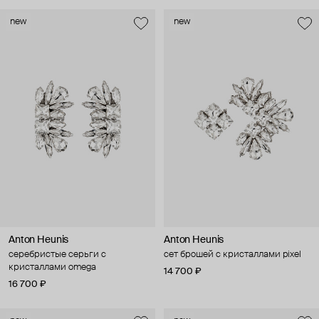
new
new
Anton Heunis
Anton Heunis
серебристые серьги с
сет брошей с кристаллами pixel
кристаллами omega
14 700 ₽
16 700 ₽