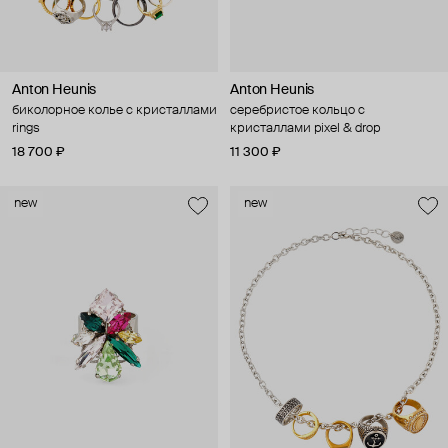
Anton Heunis
Anton Heunis
биколорное колье с кристаллами
серебристое кольцо с
rings
кристаллами pixel & drop
18 700 ₽
11 300 ₽
new
new