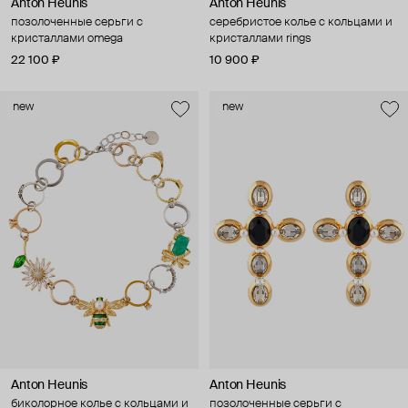
Anton Heunis
Anton Heunis
позолоченные серьги с
серебристое колье с кольцами и
кристаллами omega
кристаллами rings
22 100 ₽
10 900 ₽
new
new
Anton Heunis
Anton Heunis
биколорное колье с кольцами и
позолоченные серьги с