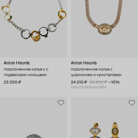
Anton Heunis
Anton Heunis
позолоченное колье с с
позолоченное колье с
подвесками-кольцами
цирконием и кристаллами
23 200 ₽
24 210 ₽
26 900 ₽
−10%
при оплате онлайн