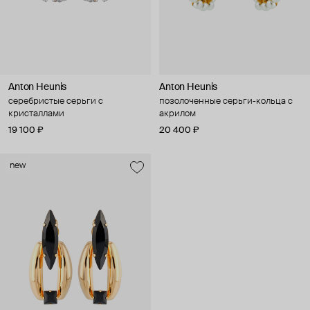
Anton Heunis
Anton Heunis
серебристые серьги с
позолоченные серьги-кольца с
кристаллами
акрилом
19 100 ₽
20 400 ₽
new