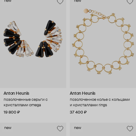
new
new
Anton Heunis
Anton Heunis
позолоченные серьги с
позолоченное колье с кольцами
кристаллами omega
и кристаллами rings
19 800 ₽
37 400 ₽
new
new