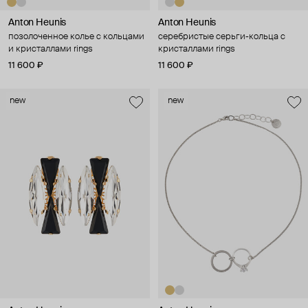
Anton Heunis
Anton Heunis
позолоченное колье с кольцами
серебристые серьги-кольца с
и кристаллами rings
кристаллами rings
11 600 ₽
11 600 ₽
new
new