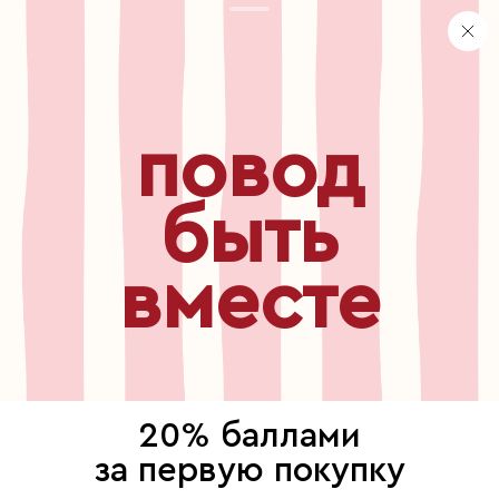
персональные данные
хранение и уход за украшениями
правила использования сертификата
реферальная программа
узнавайте первыми о
повод
новинках, специальных
мероприятиях, скидках и
многом другом
быть
вместе
бесплатный звонок по России
8 800 775⁠-07⁠-19
© 2013-2026 ООО «Пойзон Дроп».
все права защищены.
20% баллами
выберите, где продолжить
за первую покупку
Для хорошей работы сайта мы используем файлы cookies