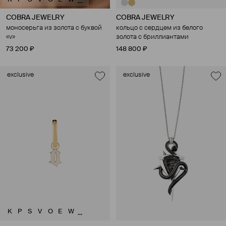
...
COBRA JEWELRY
COBRA JEWELRY
моносерьга из золота с буквой
кольцо с сердцем из белого
«v»
золота с бриллиантами
73 200 ₽
148 800 ₽
exclusive
exclusive
K
P
S
V
O
E
W
...