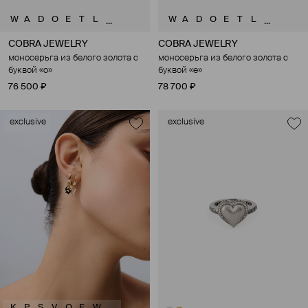
W
A
D
O
E
T
L
W
A
D
O
E
T
L
...
...
COBRA JEWELRY
COBRA JEWELRY
моносерьга из белого золота с
моносерьга из белого золота с
буквой «o»
буквой «e»
76 500 ₽
78 700 ₽
exclusive
exclusive
K
P
S
V
O
E
W