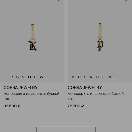
K
P
S
V
O
E
W
K
P
S
V
O
E
W
...
...
COBRA JEWELRY
COBRA JEWELRY
моносерьга из золота с буквой
моносерьга из золота с буквой
«k»
«p»
82 500 ₽
78 700 ₽