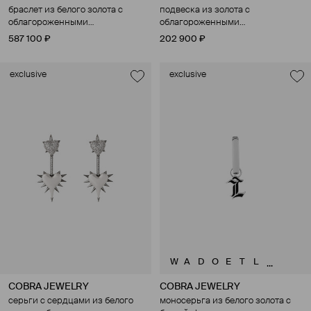
браслет из белого золота с
подвеска из золота с
облагороженными
облагороженными
бриллиантами
бриллиантами и
587 100 ₽
202 900 ₽
культивированным жемчугом
exclusive
exclusive
W
A
D
O
E
T
L
...
COBRA JEWELRY
COBRA JEWELRY
серьги с сердцами из белого
моносерьга из белого золота с