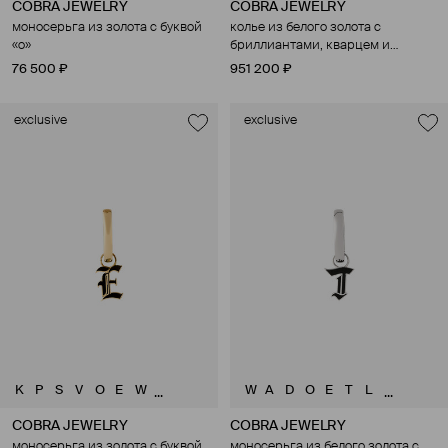
COBRA JEWELRY
COBRA JEWELRY
моносерьга из золота с буквой
колье из белого золота с
«o»
бриллиантами, кварцем и
шпинелью
76 500 ₽
951 200 ₽
exclusive
exclusive
K
P
S
V
O
E
W
W
A
D
O
E
T
L
...
...
COBRA JEWELRY
COBRA JEWELRY
моносерьга из золота с буквой
моносерьга из белого золота с