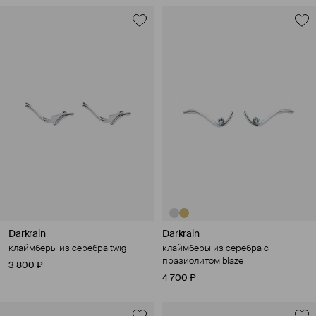
Darkrain
Darkrain
клаймберы из серебра twig
клаймберы из серебра с
празиолитом blaze
3 800 ₽
4 700 ₽