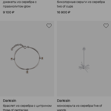
джекеты из серебра с
биколорные серьги из серебра
празиолитом glow
two of cups
9 100 ₽
16 900 ₽
Darkrain
Darkrain
браслет из серебра с цитрином
моносерьга из серебра five of
three of pentacles
wands