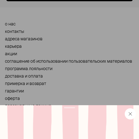
о нас
контакты
адреса магазинов
карьера
акции
cоглашение об использовании пользовательских материалов
программа лояльности
доставка и оплата
примерка и возврат
гарантии
оферта
персональные данные
хранение и уход за украшениями
правила использования сертификата
реферальная программа