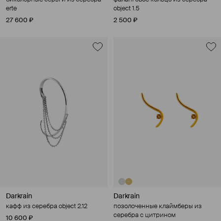
erte
object 1.5
27 600 ₽
2 500 ₽
Darkrain
Darkrain
кафф из серебра object 2.12
позолоченные клаймберы из
серебра с цитрином
10 600 ₽