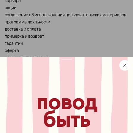
карьера
акции
cоглашение об использовании пользовательских материалов
программа лояльности
доставка и оплата
примерка и возврат
гарантии
оферта
персональные данные
хранение и уход за украшениями
правила использования сертификата
реферальная программа
узнавайте первыми о
повод
новинках, специальных
мероприятиях, скидках и
многом другом
быть