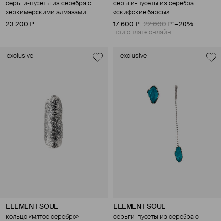
серьги-пусеты из серебра с
серьги-пусеты из серебра
херкимерскими алмазами
«скифские барсы»
«икосаэдр»
23 200 ₽
17 600 ₽
22 000 ₽
−20%
при оплате онлайн
exclusive
exclusive
ELEMENT SOUL
ELEMENT SOUL
кольцо «мятое серебро»
серьги-пусеты из серебра с