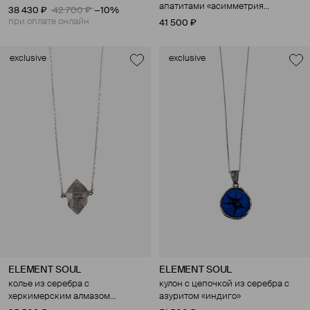
апатитами «асимметрия
38 430 ₽
42 700 ₽
−10%
мальдив»
при оплате онлайн
41 500 ₽
exclusive
exclusive
ELEMENT SOUL
ELEMENT SOUL
колье из серебра с
кулон с цепочкой из серебра с
херкимерским алмазом
азуритом «индиго»
«икосаэдр»