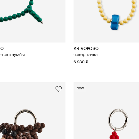
SO
KRIVOKOSO
еток клумбы
чокер тачка
6 930 ₽
new