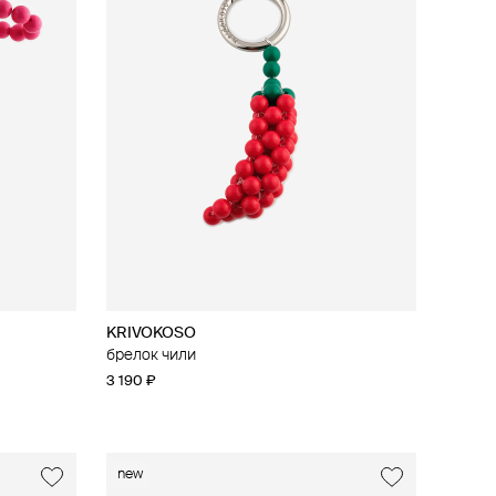
KRIVOKOSO
брелок чили
3 190 ₽
new