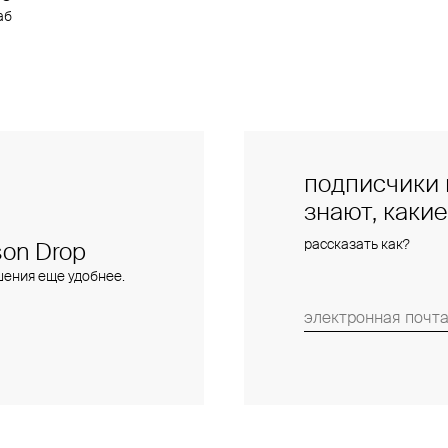
аб
подписчики 
знают, каки
рассказать как?
on Drop
шения еще удобнее.