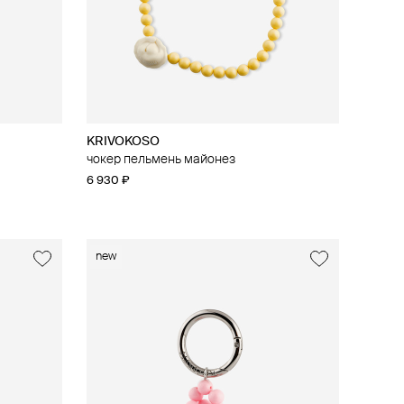
KRIVOKOSO
чокер пельмень майонез
6 930 ₽
new