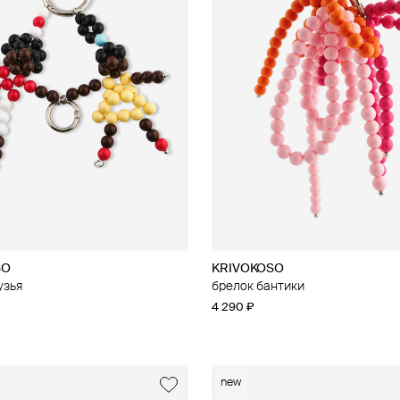
SO
KRIVOKOSO
узья
брелок бантики
4 290 ₽
new