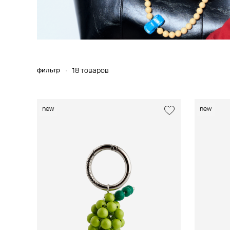
фильтр
18 товаров
new
new