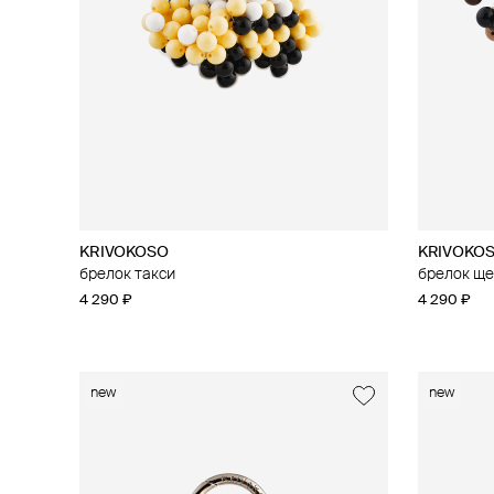
KRIVOKOSO
KRIVOKO
брелок такси
брелок ще
4 290 ₽
4 290 ₽
new
new