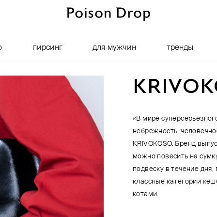
о
пирсинг
для мужчин
тренды
KRIVO
«В мире суперсерьезного
небрежность, человечнос
KRIVOKOSO. Бренд выпус
можно повесить на сумку
подвеску в течение дня,
классные категории кеш
котами.