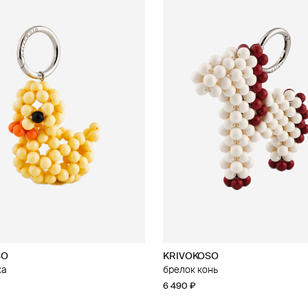
SO
KRIVOKOSO
ка
брелок конь
6 490 ₽