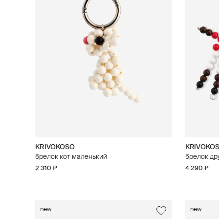
KRIVOKOSO
KRIVOKO
брелок кот маленький
брелок др
2 310 ₽
4 290 ₽
new
new