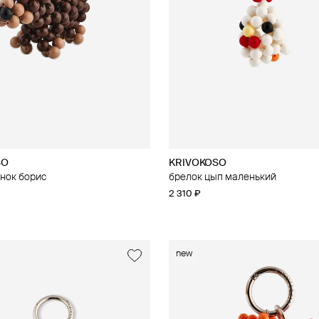
SO
KRIVOKOSO
нок борис
брелок цып маленький
2 310 ₽
new