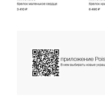
брелок маленькое сердце
брелок кр
3 410 ₽
6 490 ₽
приложение Pois
В нем выбирать новые укра