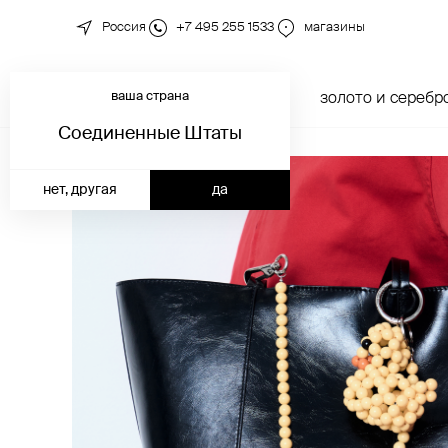
Россия
+7 495 255 1533
магазины
ваша страна
новинки
каталог
золото и серебр
Соединенные Штаты
нет, другая
да