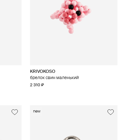
KRIVOKOSO
брелок свин маленький
2 310 ₽
new