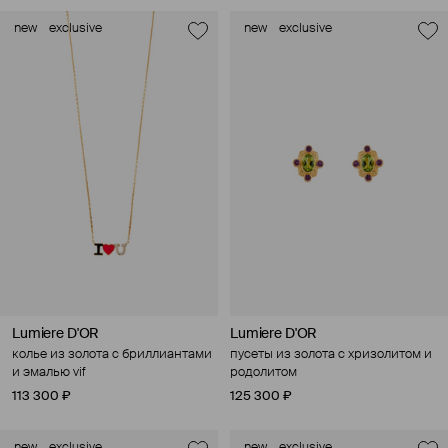
new
exclusive
new
exclusive
Lumiere D'OR
Lumiere D'OR
колье из золота с бриллиантами
пусеты из золота с хризолитом и
и эмалью vif
родолитом
113 300 ₽
125 300 ₽
new
exclusive
new
exclusive