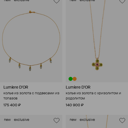
new
exclusive
new
exclusive
Lumiere D'OR
Lumiere D'OR
колье из золота с подвесами из
колье из золота с хризолитом и
топазов
родолитом
175 400 ₽
140 900 ₽
new
exclusive
new
exclusive