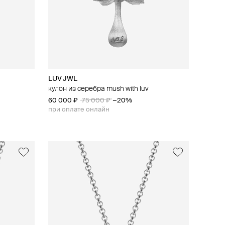
LUV JWL
кулон из серебра mush with luv
60 000 ₽
75 000 ₽
−20%
при оплате онлайн