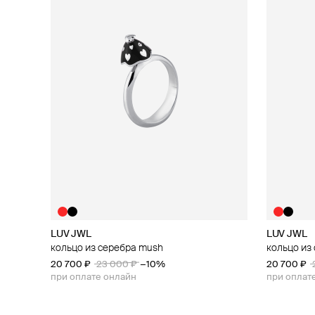
LUV JWL
LUV JWL
кольцо из серебра mush
кольцо из
20 700 ₽
23 000 ₽
−10%
20 700 ₽
при оплате онлайн
при оплат