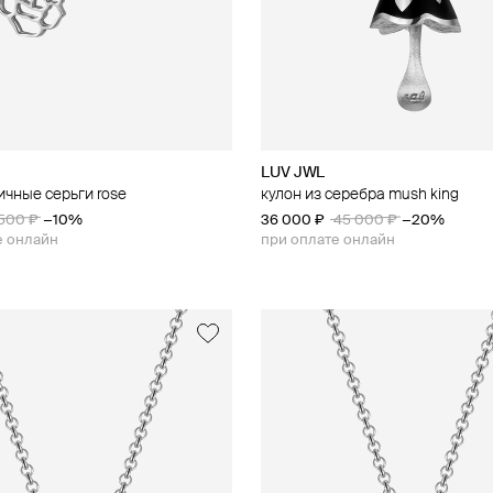
LUV JWL
чные серьги rose
кулон из серебра mush king
500 ₽
−10%
36 000 ₽
45 000 ₽
−20%
е онлайн
при оплате онлайн