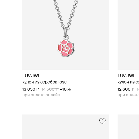
LUV JWL
LUV JWL
кулон из серебра rose
кулон из с
13 050 ₽
14 500 ₽
−10%
12 600 ₽
1
при оплате онлайн
при оплат