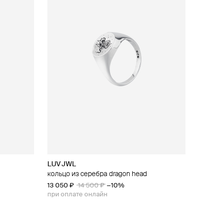
LUV JWL
кольцо из серебра dragon head
13 050 ₽
14 500 ₽
−10%
при оплате онлайн