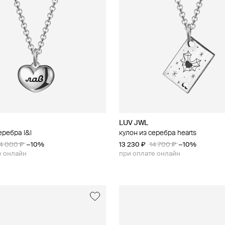
LUV JWL
еребра l&l
кулон из серебра hearts
4 000 ₽
−10%
13 230 ₽
14 700 ₽
−10%
е онлайн
при оплате онлайн