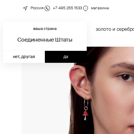
Россия
+7 495 255 1533
магазины
ваша страна
новинки
каталог
золото и серебр
Соединенные Штаты
нет, другая
да