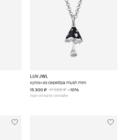
LUV JWL
кулон из серебра mush mini
15 300 ₽
17 000 ₽
−10%
при оплате онлайн