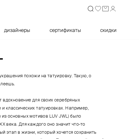
дизайнеры
сертификаты
скидки
L
крашения похожи на татуировку. Такую, о
алеешь.
 вдохновение для своих серебряных
 и классических татуировках. Например,
н из основных мотивов LUV JWL) было
ХХ века. Для каждого оно значит что-то
ый этап в жизни, который хочется сохранить