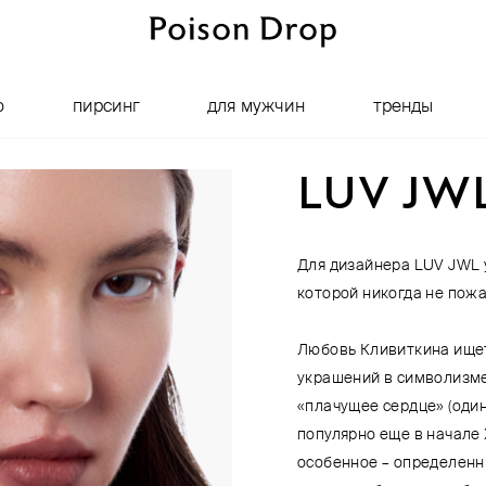
о
пирсинг
для мужчин
тренды
LUV JW
Для дизайнера LUV JWL у
которой никогда не пож
Любовь Кливиткина ищет
украшений в символизме
«плачущее сердце» (оди
популярно еще в начале 
особенное – определенн