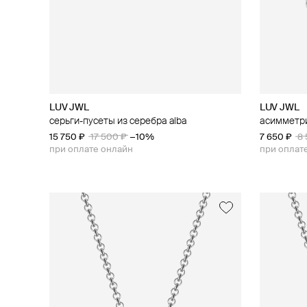
LUV JWL
LUV JWL
серьги-пусеты из серебра alba
асимметри
15 750 ₽
17 500 ₽
−10%
7 650 ₽
8 
при оплате онлайн
при оплат