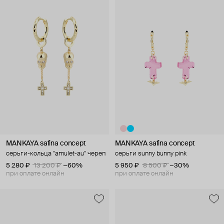
MANKAYA safina concept
MANKAYA safina concept
серьги-кольца "amulet-au" череп
серьги sunny bunny pink
5 280 ₽
13 200 ₽
−60%
5 950 ₽
8 500 ₽
−30%
при оплате онлайн
при оплате онлайн