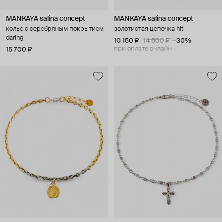
MANKAYA safina concept
MANKAYA safina concept
колье с серебряным покрытием
золотистая цепочка hit
daring
10 150 ₽
14 500 ₽
−30%
при оплате онлайн
15 700 ₽