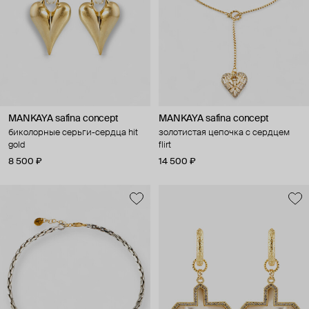
MANKAYA safina concept
MANKAYA safina concept
биколорные серьги-сердца hit
золотистая цепочка с сердцем
gold
flirt
8 500 ₽
14 500 ₽