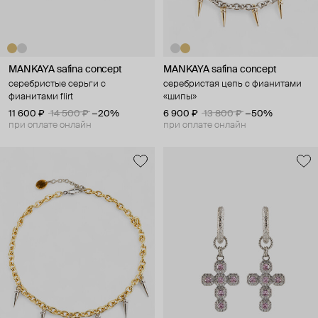
MANKAYA safina concept
MANKAYA safina concept
серебристые серьги с
серебристая цепь с фианитами
фианитами flirt
«шипы»
11 600 ₽
14 500 ₽
−20%
6 900 ₽
13 800 ₽
−50%
при оплате онлайн
при оплате онлайн