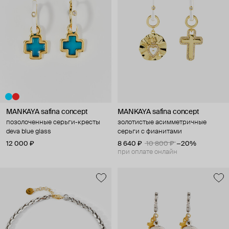
MANKAYA safina concept
MANKAYA safina concept
позолоченные серьги-кресты
золотистые асимметричные
deva blue glass
серьги с фианитами
12 000 ₽
8 640 ₽
10 800 ₽
−20%
при оплате онлайн