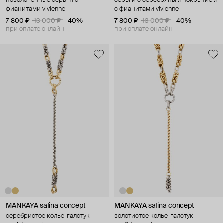
позолоченные серьги с
серьги с серебряным покрытием
фианитами vivienne
с фианитами vivienne
7 800 ₽
13 000 ₽
−40%
7 800 ₽
13 000 ₽
−40%
при оплате онлайн
при оплате онлайн
MANKAYA safina concept
MANKAYA safina concept
серебристое колье-галстук
золотистое колье-галстук