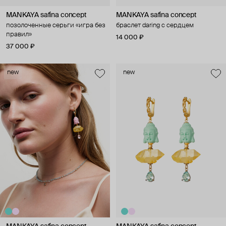
MANKAYA safina concept
MANKAYA safina concept
позолоченные серьги «игра без
браслет daring с сердцем
правил»
14 000 ₽
37 000 ₽
new
new