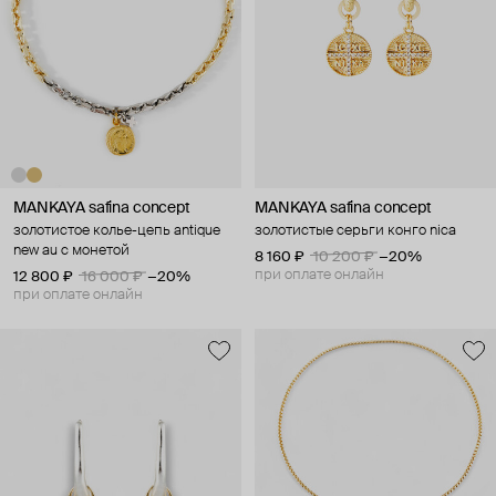
MANKAYA safina concept
MANKAYA safina concept
золотистое колье-цепь antique
золотистые серьги конго nica
new au с монетой
8 160 ₽
10 200 ₽
−20%
при оплате онлайн
12 800 ₽
16 000 ₽
−20%
при оплате онлайн