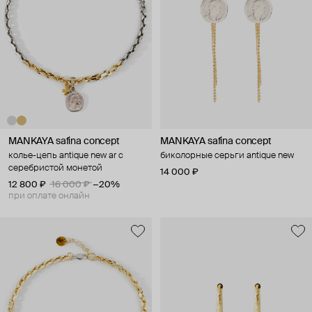
MANKAYA safina concept
MANKAYA safina concept
колье-цепь antique new ar с
биколорные серьги antique new
серебристой монетой
14 000 ₽
12 800 ₽
16 000 ₽
−20%
при оплате онлайн