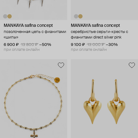
MANKAYA safina concept
MANKAYA safina concept
позолоченная цепь с фианитами
серебристые серьги-кресты с
«шипы»
фианитами direct silver pink
6 900 ₽
13 800 ₽
−50%
9 100 ₽
13 000 ₽
−30%
при оплате онлайн
при оплате онлайн