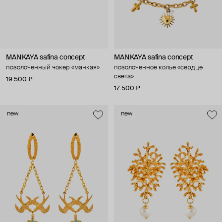
MANKAYA safina concept
MANKAYA safina concept
позолоченный чокер «манкая»
позолоченное колье «сердце
света»
19 500 ₽
17 500 ₽
new
new