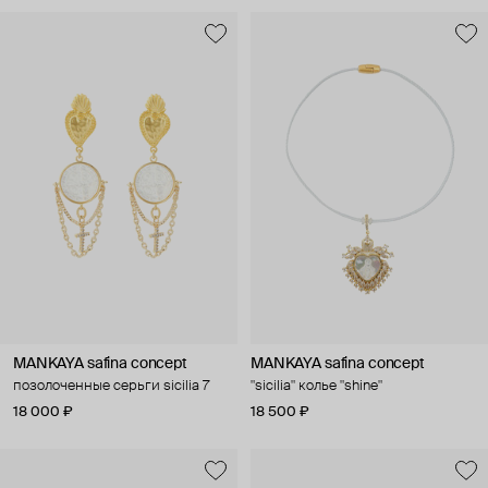
MANKAYA safina concept
MANKAYA safina concept
позолоченные серьги sicilia 7
"sicilia" колье "shine"
18 000 ₽
18 500 ₽