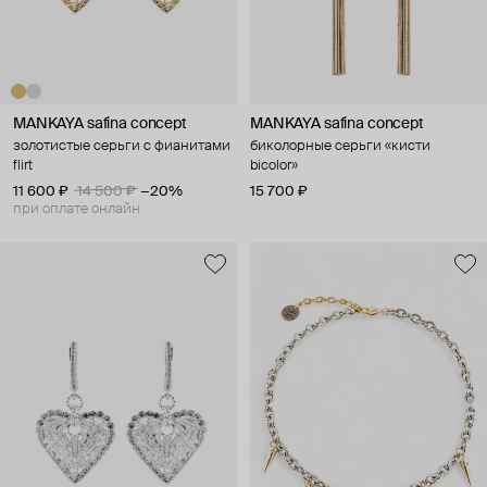
MANKAYA safina concept
MANKAYA safina concept
золотистые серьги с фианитами
биколорные серьги «кисти
flirt
bicolor»
11 600 ₽
14 500 ₽
−20%
15 700 ₽
при оплате онлайн