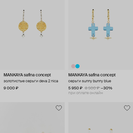
MANKAYA safina concept
MANKAYA safina concept
золотистые серьги deva 2 nica
серьги sunny bunny blue
9 000 ₽
5 950 ₽
8 500 ₽
−30%
при оплате онлайн