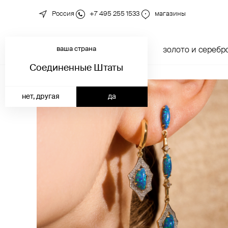
Россия
+7 495 255 1533
магазины
ваша страна
новинки
каталог
золото и серебр
Соединенные Штаты
нет, другая
да