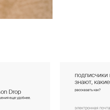
подписчики 
знают, каки
рассказать как?
on Drop
шения еще удобнее.