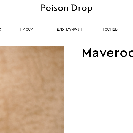
о
пирсинг
для мужчин
тренды
Mavero