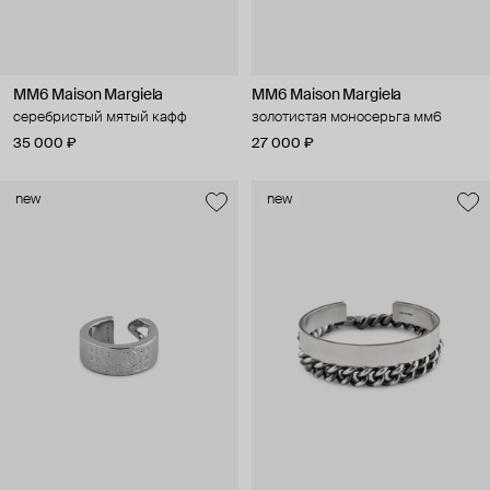
MM6 Maison Margiela
MM6 Maison Margiela
серебристый мятый кафф
золотистая моносерьга мм6
35 000 ₽
27 000 ₽
new
new