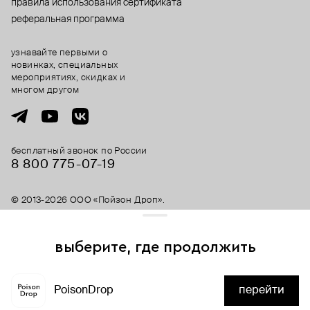
правила использования сертификата
реферальная программа
узнавайте первыми о
новинках, специальных
мероприятиях, скидках и
многом другом
бесплатный звонок по России
8 800 775⁠-07⁠-19
© 2013-2026 ООО «Пойзон Дроп».
все права защищены.
выберите, где продолжить
Для хорошей работы сайта мы используем файлы cookies
и сервисы аналитики. Продолжая его использование,
скоро здесь будет
PoisonDrop
перейти
вы соглашаетесь с нашим
положением об обработке