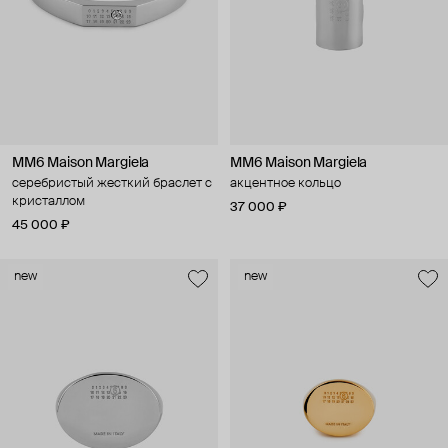
MM6 Maison Margiela
MM6 Maison Margiela
серебристый жесткий браслет с
акцентное кольцо
кристаллом
37 000 ₽
45 000 ₽
new
new