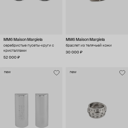
MM6 Maison Margiela
MM6 Maison Margiela
серебристые пусеты-круги с
браслет из телячьей кожи
кристаллами
30 000 ₽
52 000 ₽
new
new