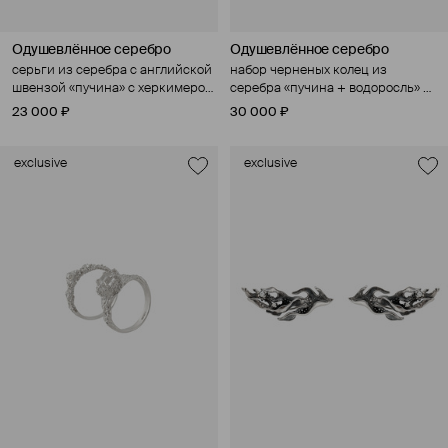
Одушевлённое серебро
Одушевлённое серебро
серьги из серебра с английской
набор черненых колец из
швензой «пучина» с херкимером
серебра «пучина + водоросль» с
кварца
лондон-топазом и лунным
23 000 ₽
30 000 ₽
камнем
exclusive
exclusive