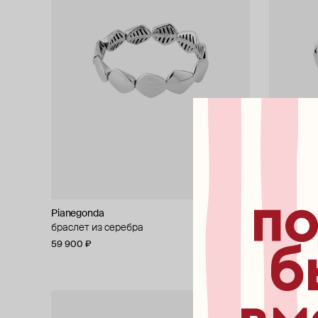
по
Pianegonda
Pianegond
браслет из серебра
серьги из
59 900 ₽
24 500 ₽
б