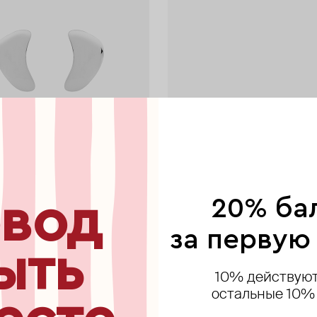
вод
20% ба
a
Pianegonda
 серебра
браслет-цепь из серебра
за первую
49 900 ₽
ыть
10% действуют
остальные 10%