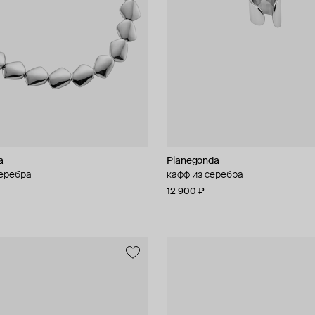
a
Pianegonda
серебра
кафф из серебра
12 900 ₽