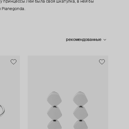
 у принцессы Леи была своя шкатулка, в ней бы
 Pianegondа.
рекомендованные