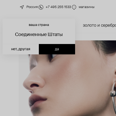
Россия
+7 495 255 1533
магазины
ваша страна
новинки
каталог
золото и серебр
Соединенные Штаты
нет, другая
да