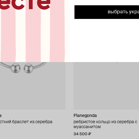
есте
выбрать укр
a
Pianegonda
сткий браслет из серебра
ребристое кольцо из серебра с
муассанитом
34 500 ₽