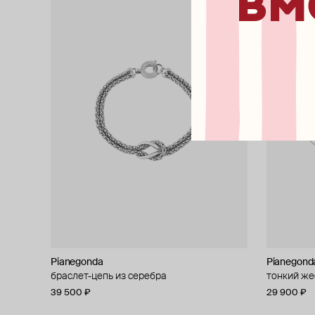
вм
Pianegonda
Pianegond
браслет-цепь из серебра
тонкий же
39 500 ₽
29 900 ₽