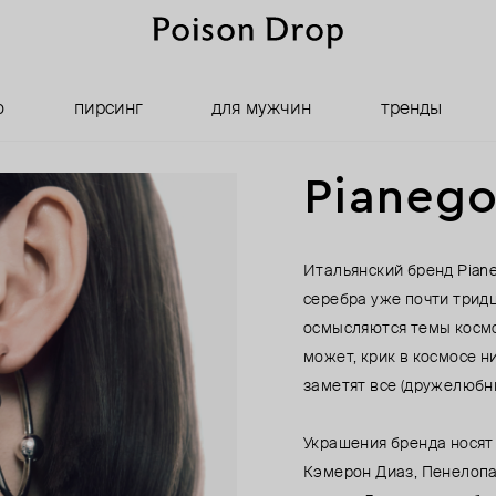
о
пирсинг
для мужчин
тренды
Pianeg
Итальянский бренд Pian
серебра уже почти тридц
осмысляются темы космос
может, крик в космосе н
заметят все (дружелюбн
Украшения бренда носят 
Кэмерон Диаз, Пенелопа