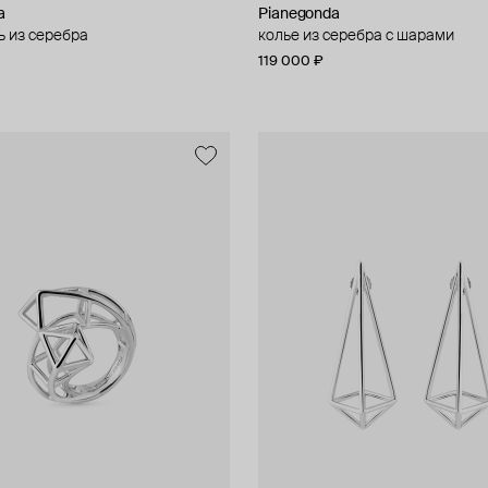
a
Pianegonda
ь из серебра
колье из серебра с шарами
119 000 ₽