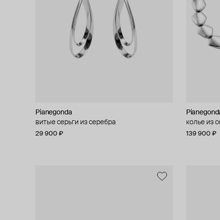
Pianegonda
Pianegond
витые серьги из серебра
колье из 
29 900 ₽
139 900 ₽