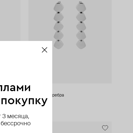
ллами
Pianegonda
серьги из серебра
 покупку
49 900 ₽
 3 месяца,
 бессрочно