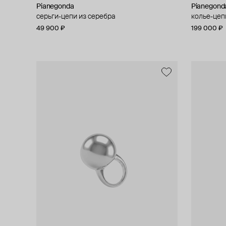
Pianegonda
Pianegond
серьги-цепи из серебра
колье-цеп
49 900 ₽
199 000 ₽