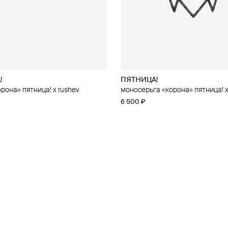
!
ПЯТНИЦА!
рона» пятница! x rushev
моносерьга «корона» пятница! x
6 500 ₽