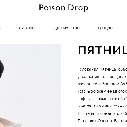
о
пирсинг
для мужчин
тренды
ПЯТНИ
Телеканал Пятница! объ
украшения – о женщинах
созданная с брендом Зя
жизнь во всем ее много
каффы в форме ярких ба
говорят сами за себя – 
Пятница! и ювелирного
Пацанки» Остров. В «эфи