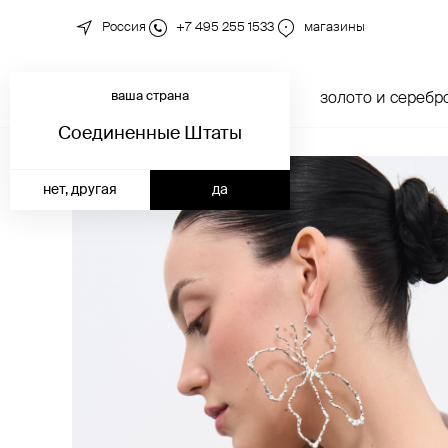
Россия
+7 495 255 1533
магазины
ваша страна
новинки
каталог
золото и серебр
Соединенные Штаты
нет, другая
да