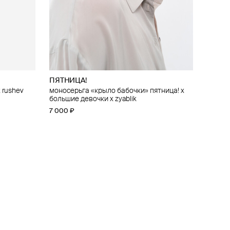
ПЯТНИЦА!
 rushev
моносерьга «крыло бабочки» пятница! x
большие девочки x zyablik
7 000 ₽