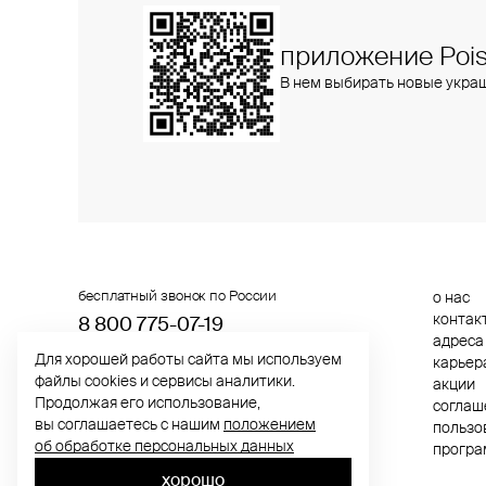
приложение Pois
В нем выбирать новые укра
бесплатный звонок по России
о нас
контак
8 800 775⁠-07⁠-19
адреса
Для хорошей работы сайта мы используем
карьер
© 2013-2026 ООО «Пойзон Дроп».
файлы cookies и сервисы аналитики.
акции
все права защищены.
Продолжая его использование,
cоглаш
вы соглашаетесь с нашим
положением
пользо
об обработке персональных данных
програ
хорошо