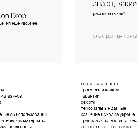
знают, каки
рассказать как?
on Drop
шения еще удобнее.
доставка и оплата
ты
примерка и возврат
 магазинов
гарантии
а
оферта
персональные данные
ение об использовании
хранение и уход за украше
вательских материалов
правила использования се
мма лояльности
реферальная программа