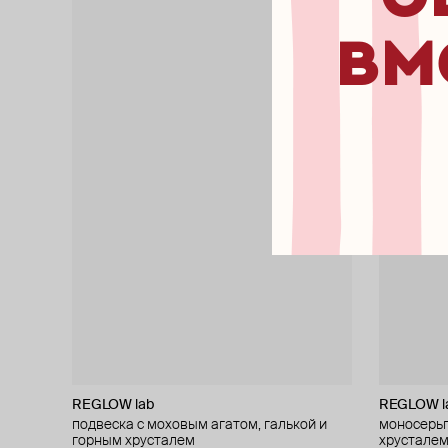
вм
REGLOW lab
REGLOW l
подвеска с моховым агатом, галькой и
моносерьг
горным хрусталем
хрустале