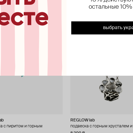
10% действуют
остальные 10%
есте
выбрать укр
ab
REGLOW lab
а с пиритом и горным
подвеска с горным хрусталем и
м