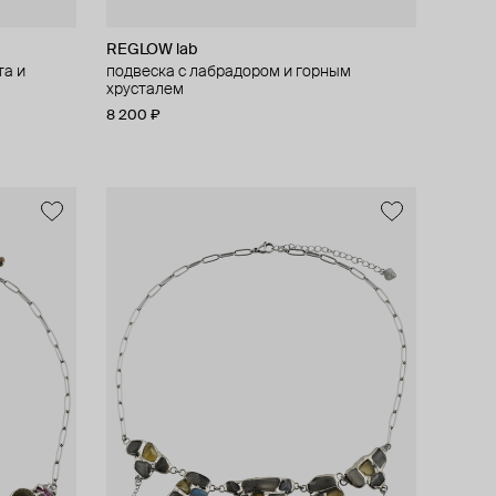
REGLOW lab
та и
подвеска с лабрадором и горным
хрусталем
8 200 ₽