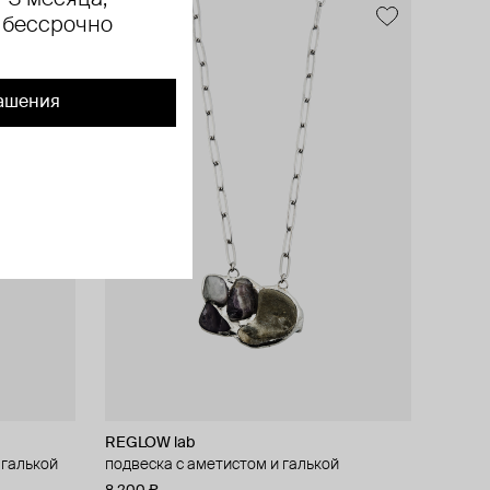
 3 месяца,
 бессрочно
ашения
REGLOW lab
 галькой
подвеска с аметистом и галькой