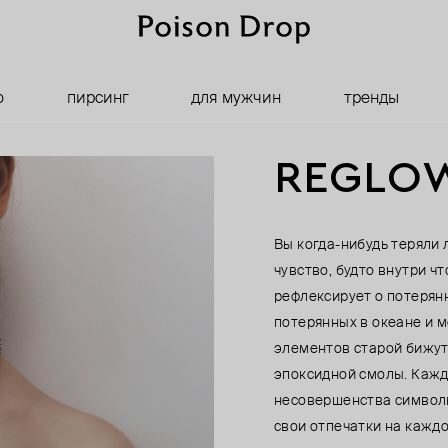
о
пирсинг
для мужчин
тренды
REGLOW
Вы когда-нибудь теряли
чувство, будто внутри ч
рефлексирует о потерян
потерянных в океане и м
элементов старой бижут
эпоксидной смолы. Кажд
несовершенства символи
свои отпечатки на каждо