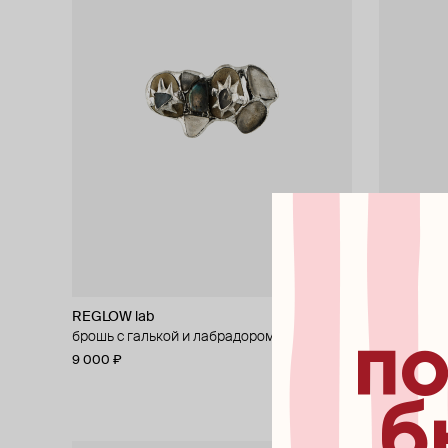
REGLOW lab
REGLOW l
по
брошь с галькой и лабрадором
подвеска 
9 000 ₽
8 200 ₽
б