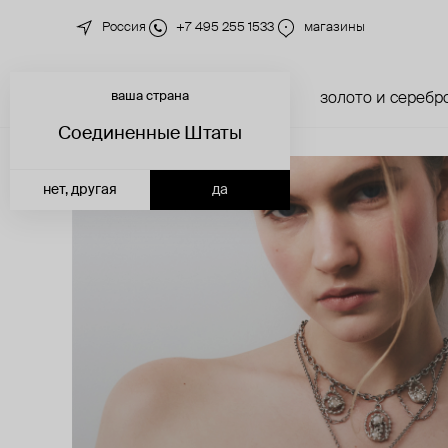
Россия
+7 495 255 1533
магазины
ваша страна
новинки
каталог
золото и серебр
Соединенные Штаты
нет, другая
да