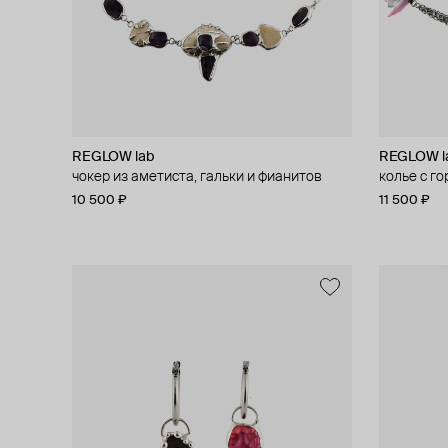
REGLOW lab
REGLOW l
чокер из аметиста, гальки и фианитов
колье с г
10 500 ₽
11 500 ₽