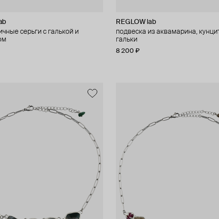
ab
REGLOW lab
чные серьги с галькой и
подвеска из аквамарина, кунци
ом
гальки
8 200 ₽