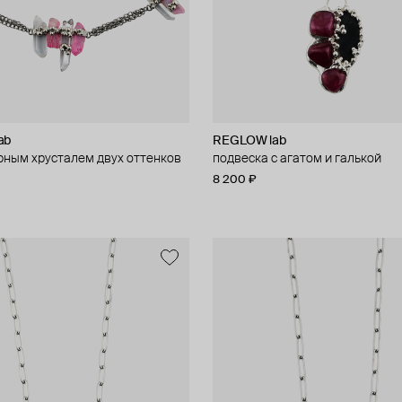
ab
REGLOW lab
орным хрусталем двух оттенков
подвеска с агатом и галькой
8 200 ₽