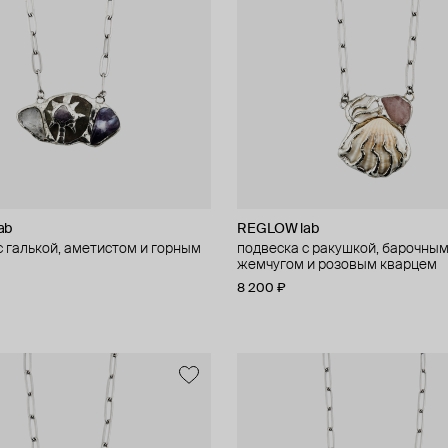
ab
REGLOW lab
с галькой, аметистом и горным
подвеска с ракушкой, барочны
м
жемчугом и розовым кварцем
8 200 ₽