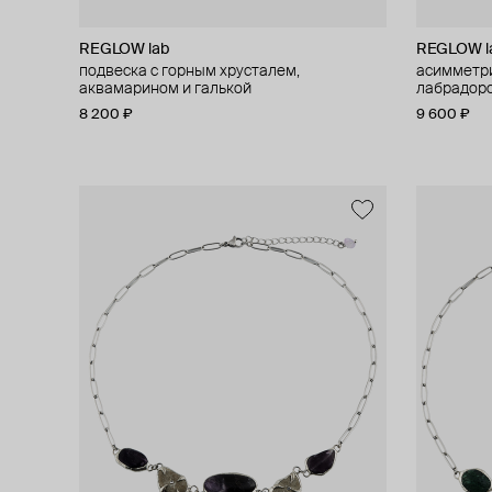
REGLOW lab
REGLOW l
подвеска с горным хрусталем,
асимметри
аквамарином и галькой
лабрадор
8 200 ₽
9 600 ₽