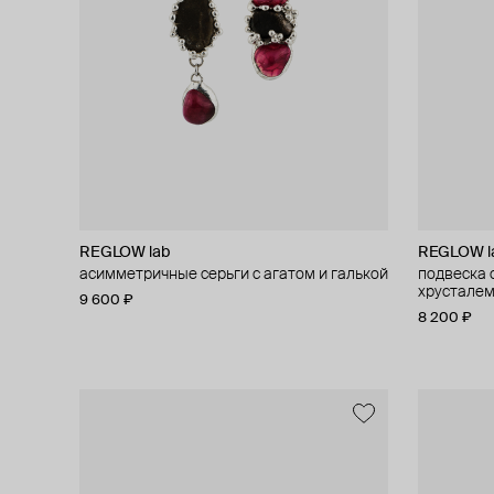
REGLOW lab
REGLOW l
асимметричные серьги с агатом и галькой
подвеска 
хрустале
9 600 ₽
8 200 ₽