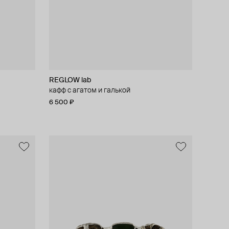
REGLOW lab
кафф с агатом и галькой
6 500 ₽