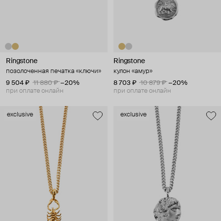
Ringstone
Ringstone
позолоченная печатка «ключи»
кулон «амур»
9 504 ₽
11 880 ₽
−20%
8 703 ₽
10 879 ₽
−20%
при оплате онлайн
при оплате онлайн
exclusive
exclusive