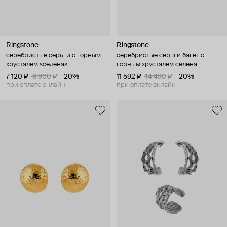
Ringstone
Ringstone
серебристые серьги с горным
серебристые серьги багет с
хрусталем «селена»
горным хрусталем селена
7 120 ₽
8 900 ₽
−20%
11 592 ₽
14 490 ₽
−20%
при оплате онлайн
при оплате онлайн