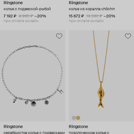
Ringstone
Ringstone
колье с подвеской-рыбой
колье из коралла chōchin
7 192 ₽
8 990 ₽
−20%
15 672 ₽
19 590 ₽
−20%
при оплате онлайн
при оплате онлайн
Ringstone
Ringstone
серебристое колье с подвесками
позолоченное колье с