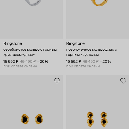
Ringstone
Ringstone
серебристое кольцо с горным
позолоченное кольцо диас с
хрусталем «диас»
горным хрусталем
15 592 ₽
19 490 ₽
−20%
15 592 ₽
19 490 ₽
−20%
при оплате онлайн
при оплате онлайн