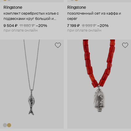
Ringstone
Ringstone
комплект серебристых колье с
позолоченный сет из каффа и
подвесками круг большой и
серёг
малый
9 504 ₽
11 880 ₽
−20%
7 199 ₽
8 999 ₽
−20%
при оплате онлайн
при оплате онлайн