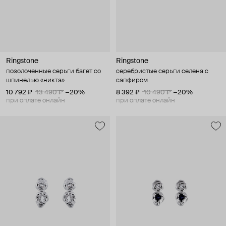
Ringstone
Ringstone
позолоченные серьги багет со
серебристые серьги селена с
шпинелью «никта»
сапфиром
10 792 ₽
13 490 ₽
−20%
8 392 ₽
10 490 ₽
−20%
при оплате онлайн
при оплате онлайн