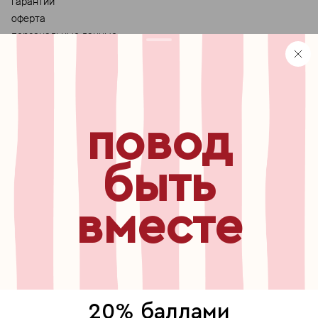
гарантии
оферта
персональные данные
хранение и уход за украшениями
правила использования сертификата
реферальная программа
узнавайте первыми о
повод
новинках, специальных
мероприятиях, скидках и
многом другом
быть
вместе
бесплатный звонок по России
8 800 775⁠-07⁠-19
© 2013-2026 ООО «Пойзон Дроп».
все права защищены.
20% баллами