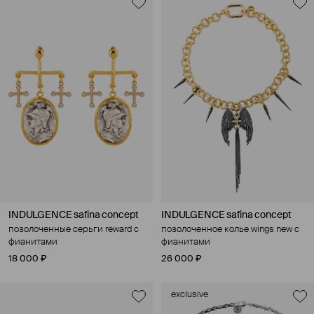
INDULGENCE safina concept
INDULGENCE safina concept
позолоченные серьги reward с
позолоченное колье wings new с
фианитами
фианитами
18 000 ₽
26 000 ₽
exclusive