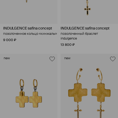
INDULGENCE safina concept
INDULGENCE safina concept
позолоченное кольцо «кинжалы»
позолоченный браслет
indulgence
9 000 ₽
13 800 ₽
new
new