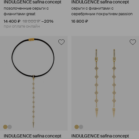
INDULGENCE safina concept
INDULGENCE safina concept
позолоченные серьги с
серьги с фианитами с
фианитами great
серебряным покрытием passion
14 400 ₽
18 000 ₽
−20%
16 800 ₽
при оплате онлайн
INDULGENCE safina concept
INDULGENCE safina concept