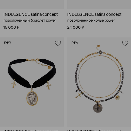
INDULGENCE safina concept
INDULGENCE safina concept
позолоченный браслет power
позолоченное колье power
15 000 ₽
24 000 ₽
new
new