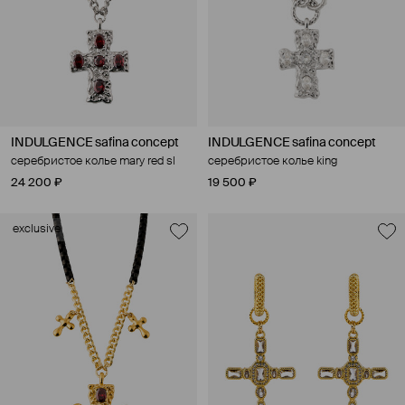
INDULGENCE safina concept
INDULGENCE safina concept
серебристое колье mary red sl
серебристое колье king
24 200 ₽
19 500 ₽
exclusive