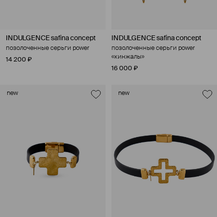
INDULGENCE safina concept
INDULGENCE safina concept
позолоченные серьги power
позолоченные серьги power
«кинжалы»
14 200 ₽
16 000 ₽
new
new