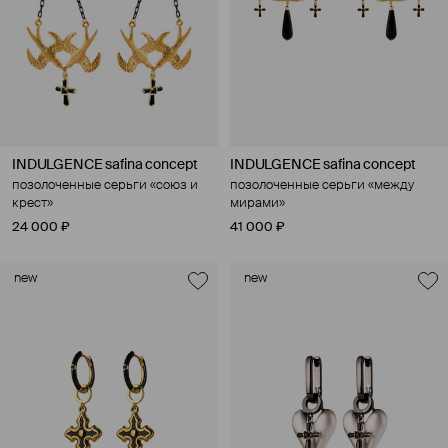
INDULGENCE safina concept
INDULGENCE safina concept
позолоченные серьги «союз и
позолоченные серьги «между
крест»
мирами»
24 000 ₽
41 000 ₽
new
new