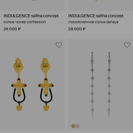
INDULGENCE safina concept
INDULGENCE safina concept
колье-чокер confession
позолоченное колье danaya
26 000 ₽
28 000 ₽