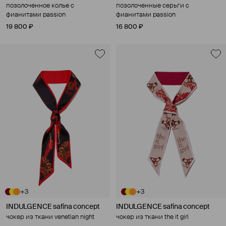
позолоченное колье с
позолоченные серьги с
фианитами passion
фианитами passion
19 800 ₽
16 800 ₽
+3
+3
INDULGENCE safina concept
INDULGENCE safina concept
чокер из ткани venetian night
чокер из ткани the it girl