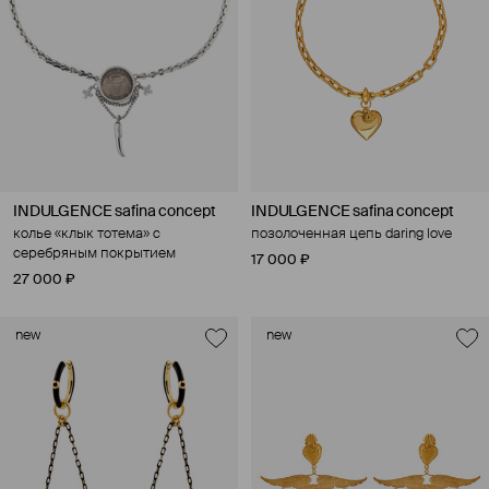
INDULGENCE safina concept
INDULGENCE safina concept
колье «клык тотема» с
позолоченная цепь daring love
серебряным покрытием
17 000 ₽
27 000 ₽
new
new