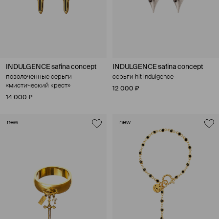
INDULGENCE safina concept
INDULGENCE safina concept
позолоченные серьги
серьги hit indulgence
«мистический крест»
12 000 ₽
14 000 ₽
new
new