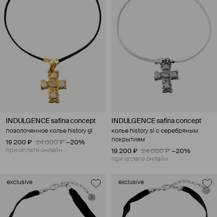
INDULGENCE safina concept
INDULGENCE safina concept
позолоченное колье history gl
колье history sl с серебряным
покрытием
19 200 ₽
24 000 ₽
−20%
при оплате онлайн
19 200 ₽
24 000 ₽
−20%
при оплате онлайн
exclusive
exclusive