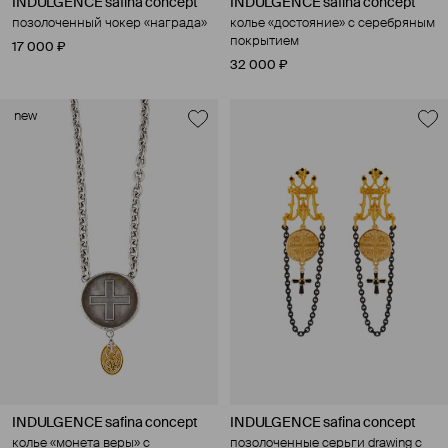
INDULGENCE safina concept
INDULGENCE safina concept
позолоченный чокер «награда»
колье «достояние» с серебряным
покрытием
17 000 ₽
32 000 ₽
new
INDULGENCE safina concept
INDULGENCE safina concept
колье «монета веры» с
позолоченные серьги drawing с