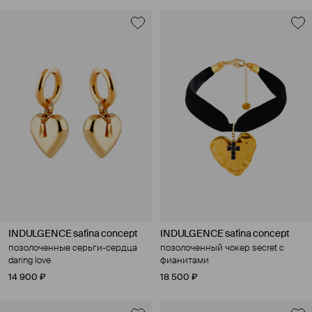
INDULGENCE safina concept
INDULGENCE safina concept
позолоченные серьги-сердца
позолоченный чокер secret с
daring love
фианитами
14 900 ₽
18 500 ₽