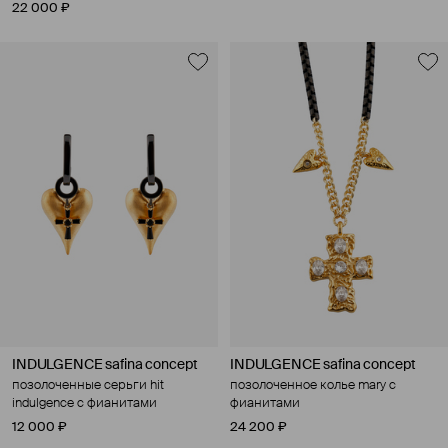
22 000 ₽
INDULGENCE safina concept
INDULGENCE safina concept
позолоченные серьги hit
позолоченное колье mary с
indulgence с фианитами
фианитами
12 000 ₽
24 200 ₽