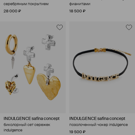
серебряным покрытием
фианитами
28 000 ₽
18 500 ₽
INDULGENCE safina concept
INDULGENCE safina concept
биколорный сет сережек
позолоченный чокер indulgence
indulgence
19 500 ₽