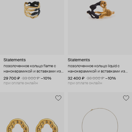
Statements
Statements
позолоченное кольцо flame с
позолоченное кольцо liquid с
нанокерамикой и вставками из
нанокерамикой и вставками из
шпинеля
шпинеля
29 700 ₽
33 000 ₽
−10%
32 400 ₽
36 000 ₽
−10%
при оплате онлайн
при оплате онлайн