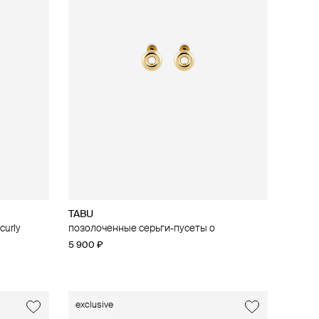
TABU
curly
позолоченные серьги-пусеты o
5 900 ₽
exclusive