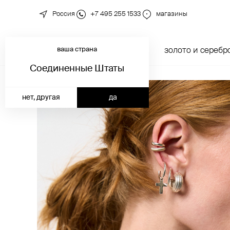
Россия
+7 495 255 1533
магазины
ваша страна
новинки
каталог
золото и серебр
Соединенные Штаты
нет, другая
да