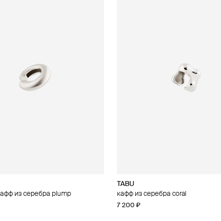
TABU
афф из серебра plump
кафф из серебра coral
7 200 ₽