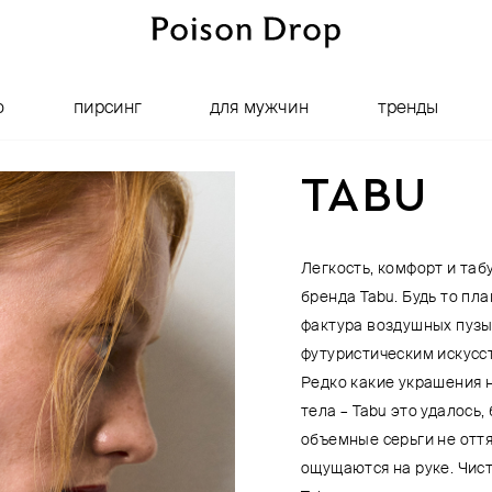
о
пирсинг
для мужчин
тренды
TABU
Легкость, комфорт и таб
бренда Tabu. Будь то п
фактура воздушных пузы
футуристическим искусст
Редко какие украшения 
тела – Tabu это удалось
объемные серьги не отт
ощущаются на руке. Чис