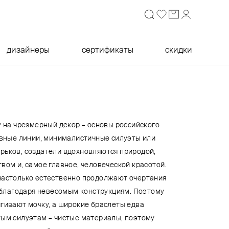
дизайнеры
сертификаты
скидки
у на чрезмерный декор – основы российского
лавные линии, минималистичные силуэты или
рьков, создатели вдохновляются природой,
вом и, самое главное, человеческой красотой.
настолько естественно продолжают очертания
, благодаря невесомым конструкциям. Поэтому
ягивают мочку, а широкие браслеты едва
тым силуэтам – чистые материалы, поэтому