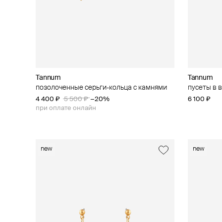
Tannum
Tannum
позолоченные серьги-кольца с камнями
пусеты в 
4 400 ₽
5 500 ₽
−20%
6 100 ₽
при оплате онлайн
new
new