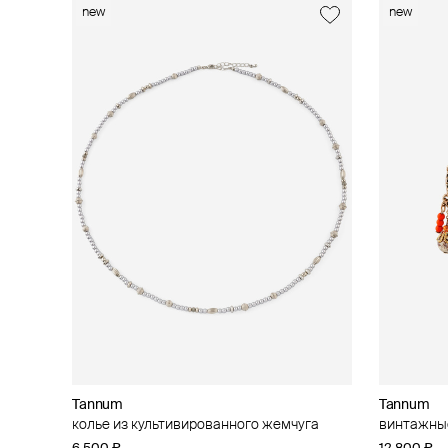
new
new
Tannum
Tannum
колье из культивированного жемчуга
винтажные