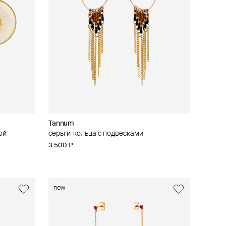
Tannum
ой
серьги-кольца с подвесками
3 500 ₽
new