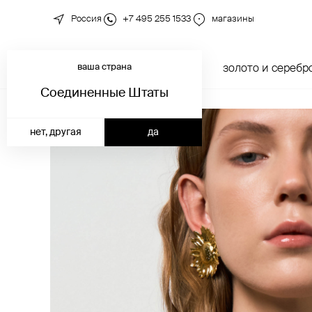
Россия
+7 495 255 1533
магазины
ваша страна
новинки
каталог
золото и серебр
Соединенные Штаты
нет, другая
да