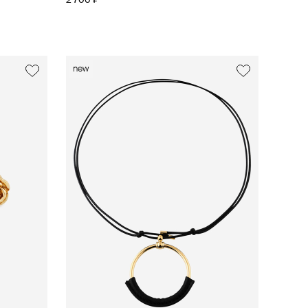
2 700 ₽
new