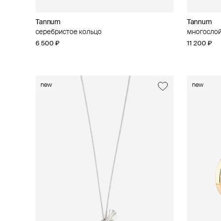
Tannum
Tannum
серебристое кольцо
многослой
6 500 ₽
11 200 ₽
new
new