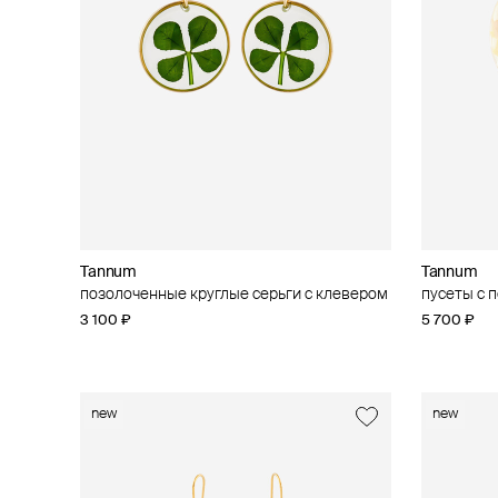
Tannum
Tannum
позолоченные круглые серьги с клевером
пусеты с 
3 100 ₽
5 700 ₽
new
new