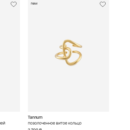
new
Tannum
ией
позолоченное витое кольцо