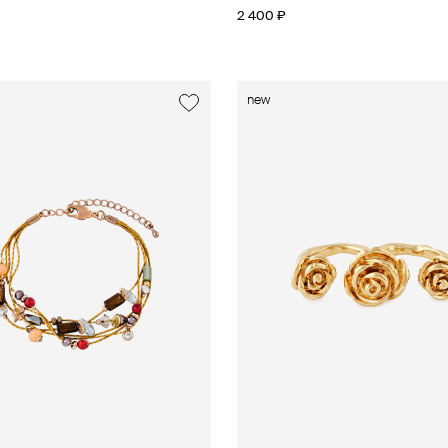
2 400 ₽
new