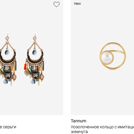
new
Tannum
 серьги
позолоченное кольцо с имитац
жемчуга