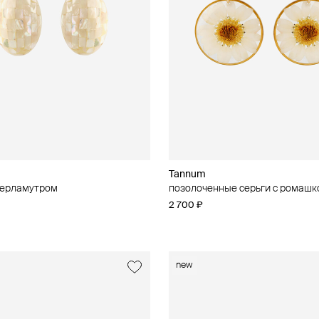
Tannum
перламутром
позолоченные серьги с ромашк
2 700 ₽
new