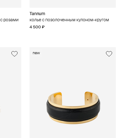
Tannum
 с розами
колье с позолоченным кулоном-кругом
4 500 ₽
new