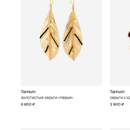
Tannum
Tannum
золотистые серьги «перья»
серьги с 
6 800 ₽
3 900 ₽