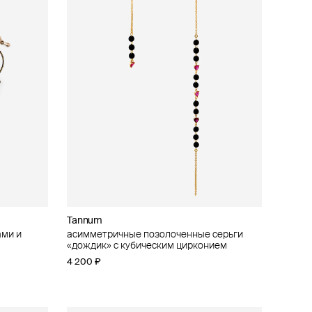
Tannum
ами и
асимметричные позолоченные серьги
«дождик» с кубическим цирконием
4 200 ₽