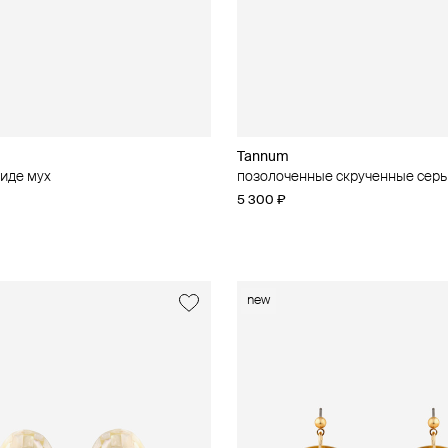
Tannum
виде мух
позолоченные скрученные серь
5 300 ₽
new