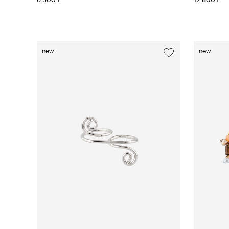
6 500 ₽
12 800 ₽
new
new