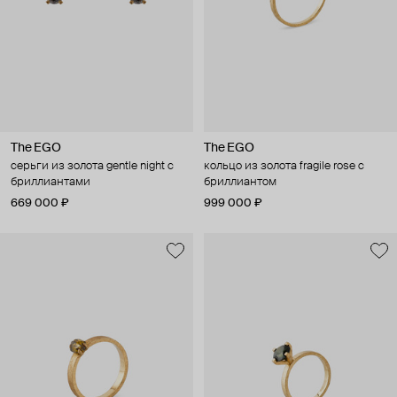
The EGO
The EGO
серьги из золота gentle night с
кольцо из золота fragile rose с
бриллиантами
бриллиантом
669 000 ₽
999 000 ₽