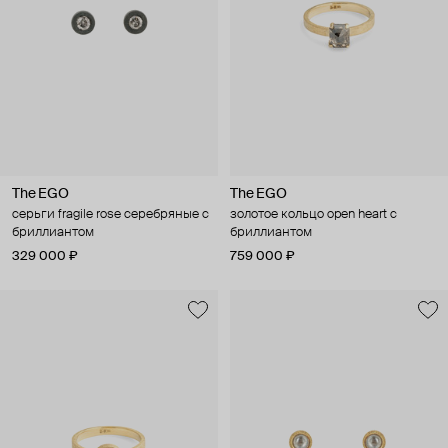
The EGO
The EGO
серьги fragile rose серебряные с
золотое кольцо open heart с
бриллиантом
бриллиантом
329 000 ₽
759 000 ₽