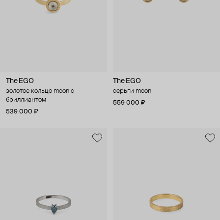
The EGO
The EGO
золотое кольцо moon c
серьги moon
бриллиантом
559 000 ₽
539 000 ₽