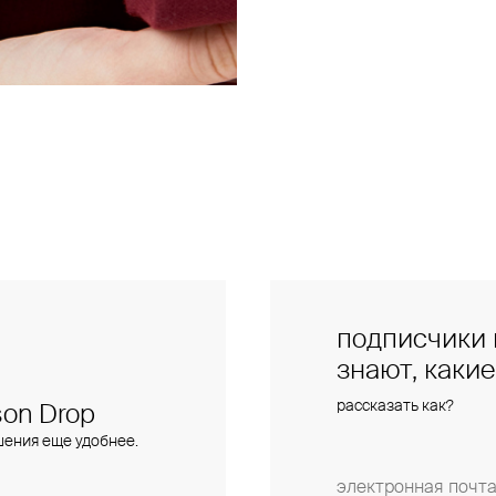
подписчики 
знают, каки
рассказать как?
on Drop
шения еще удобнее.