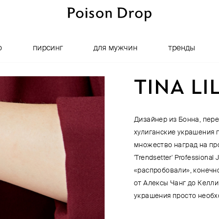
о
пирсинг
для мужчин
тренды
TINA LI
Дизайнер из Бонна, пер
хулиганские украшения п
множество наград на пр
'Trendsetter' Professional
«распробовали», конечн
от Алексы Чанг до Келли
украшения просто необх