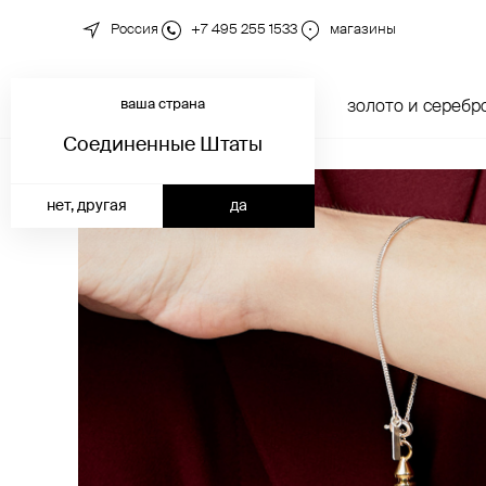
Россия
+7 495 255 1533
магазины
ваша страна
новинки
каталог
золото и серебр
Соединенные Штаты
нет, другая
да