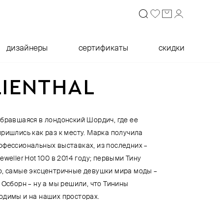
дизайнеры
сертификаты
скидки
LIENTHAL
ебравшаяся в лондонский Шордич, где ее
ришлись как раз к месту. Марка получила
офессиональных выставках, из последних –
 Jeweller Hot 100 в 2014 году; первыми Тину
о, самые эксцентричные девушки мира моды –
 Осборн – ну а мы решили, что Тинины
одимы и на наших просторах.