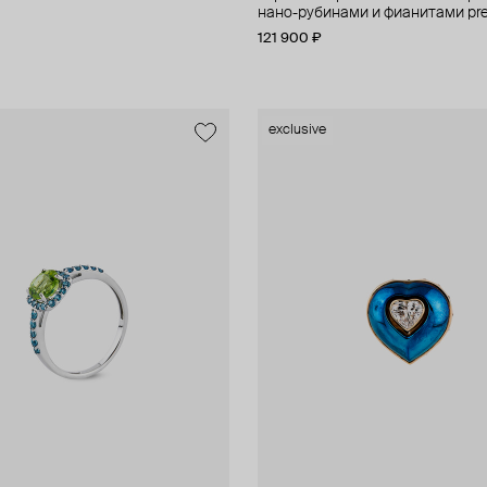
нано-рубинами и фианитами pr
121 900 ₽
exclusive