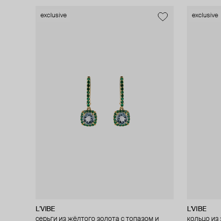
exclusive
exclusive
L'VIBE
L'VIBE
серьги из жёлтого золота с топазом и
кольцо из