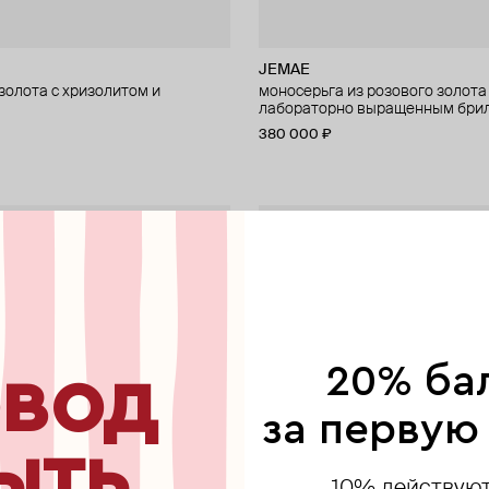
JEMAE
 золота с хризолитом и
моносерьга из розового золота
лабораторно выращенным бри
380 000 ₽
exclusive
вод
20% ба
за первую
ыть