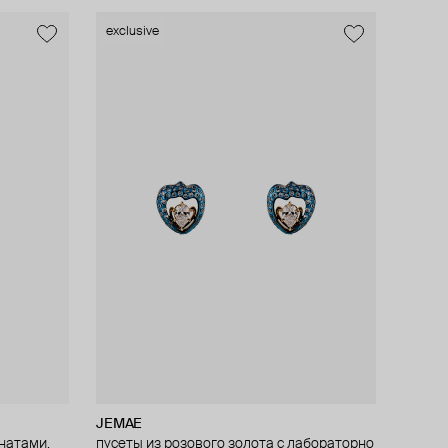
exclusive
JEMAE
анатами,
пусеты из розового золота с лабораторно