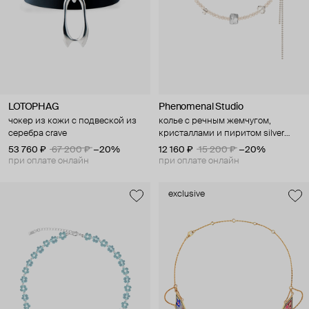
LOTOPHAG
Phenomenal Studio
чокер из кожи с подвеской из
колье с речным жемчугом,
серебра crave
кристаллами и пиритом silver
secret
53 760 ₽
67 200 ₽
−20%
12 160 ₽
15 200 ₽
−20%
при оплате онлайн
при оплате онлайн
exclusive