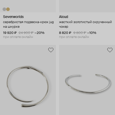
Sevenworlds
Aloud
серебристая подвеска-крюк jug
жесткий золотистый скрученный
на шнурке
чокер
19 920 ₽
24 900 ₽
−20%
8 820 ₽
9 800 ₽
−10%
при оплате онлайн
при оплате онлайн