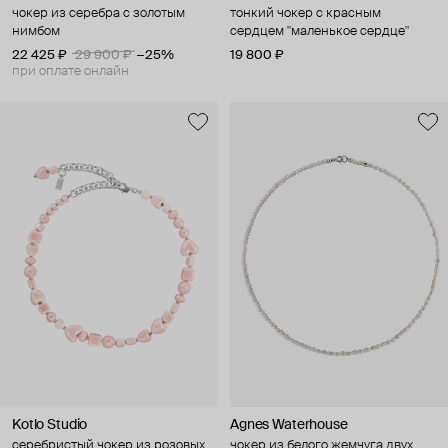
чокер из серебра с золотым
тонкий чокер с красным
нимбом
сердцем "маленькое сердце"
22 425 ₽
29 900 ₽
−25%
19 800 ₽
при оплате онлайн
Kotlo Studio
Agnes Waterhouse
серебристый чокер из розовых
чокер из белого жемчуга двух