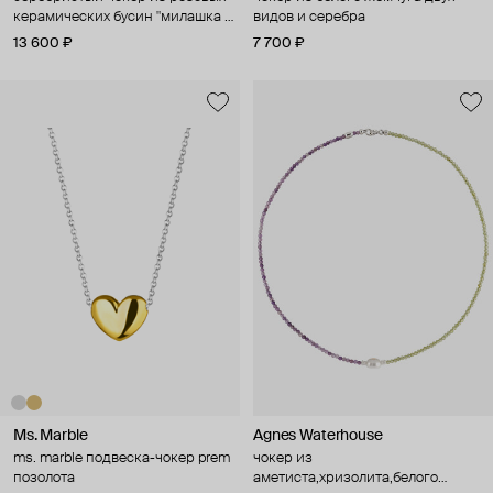
керамических бусин "милашка в
видов и серебра
розовом"
13 600 ₽
7 700 ₽
Ms. Marble
Agnes Waterhouse
ms. marble подвеска-чокер prem
чокер из
позолота
аметиста,хризолита,белого