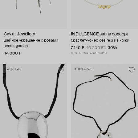
Caviar Jewellery
INDULGENCE safina concept
шейное украшение с розами
браслет-чокер desire 3 из кожи
secret garden
7 140 ₽
10 200 ₽
−30%
при оплате онлайн
44 000 ₽
exclusive
exclusive