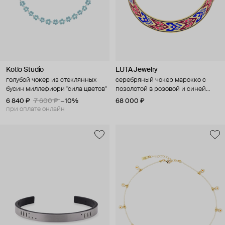
Kotlo Studio
LUTA Jewelry
голубой чокер из стеклянных
серебряный чокер марокко с
бусин миллефиори "сила цветов"
позолотой в розовой и синей
эмали
6 840 ₽
7 600 ₽
−10%
68 000 ₽
при оплате онлайн