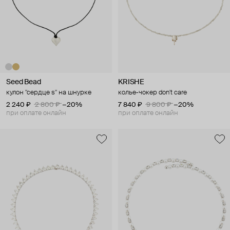
Seed Bead
KRISHE
кулон "сердце s" на шнурке
колье-чокер don't care
2 240 ₽
2 800 ₽
−20%
7 840 ₽
9 800 ₽
−20%
при оплате онлайн
при оплате онлайн