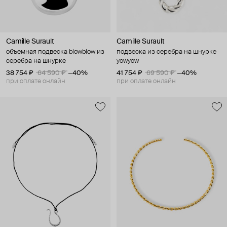
Camille Surault
Camille Surault
объемная подвеска blowblow из
подвеска из серебра на шнурке
серебра на шнурке
yowyow
38 754 ₽
64 590 ₽
−40%
41 754 ₽
69 590 ₽
−40%
при оплате онлайн
при оплате онлайн