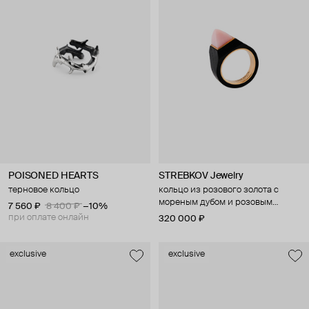
POISONED HEARTS
STREBKOV Jewelry
терновое кольцо
кольцо из розового золота с
мореным дубом и розовым
7 560 ₽
8 400 ₽
−10%
опалом
при оплате онлайн
320 000 ₽
exclusive
exclusive