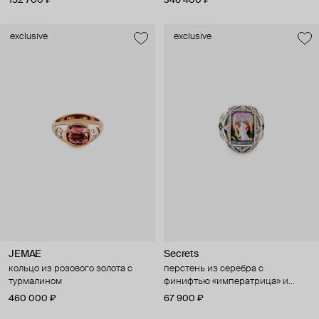
152 700 ₽
346 400 ₽
exclusive
exclusive
JEMAE
Secrets
кольцо из розового золота с
перстень из серебра с
турмалином
финифтью «императрица» и
топазами
460 000 ₽
67 900 ₽