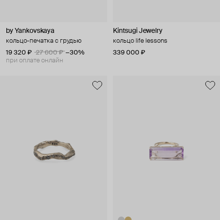
by Yankovskaya
Kintsugi Jewelry
кольцо-печатка с грудью
кольцо life lessons
19 320 ₽
27 600 ₽
−30%
339 000 ₽
при оплате онлайн