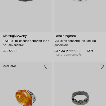
Kintsugi Jewelry
Gem Kingdom
кольцо life lessons серебряное с
мужское серебряное кольцо
бриллиантами
superman
339 000 ₽
23 400 ₽
26 000 ₽
−10%
при оплате онлайн
exclusive