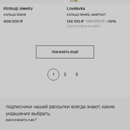
Kintsugi Jewelry
Lovelavka
кольцо brave
кольцо levels, аметист
409 000 ₽
134 100 ₽
149 000 ₽
−10%
при оплате онлайн
показать ещё
1
2
3
подписчики нашей рассылки всегда знают, какие
украшения выбрать.
рассказать как?