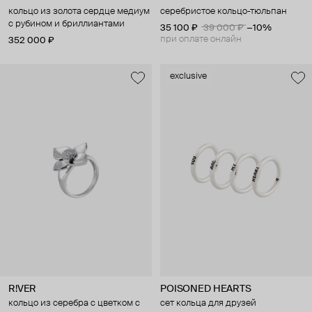
кольцо из золота сердце медиум
серебристое кольцо-тюльпан
с рубином и бриллиантами
35 100 ₽
39 000 ₽
−10%
при оплате онлайн
352 000 ₽
exclusive
R!VER
POISONED HEARTS
кольцо из серебра с цветком с
сет кольца для друзей