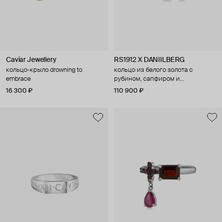
Caviar Jewellery
RS1912 X DANIILBERG
кольцо-крыло drowning to
кольцо из белого золота с
embrace
рубином, сапфиром и
бриллиантами nightshade
16 300 ₽
110 900 ₽