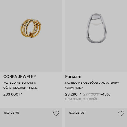
COBRA JEWELRY
Earworm
кольцо из золота с
кольцо из серебра с хрусталем
облагороженными
«спутник»
бриллиантами
233 600 ₽
23 290 ₽
27 400 ₽
−15%
при оплате онлайн
exclusive
exclusive