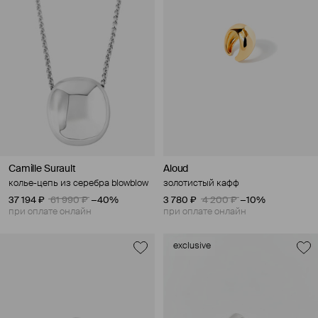
Camille Surault
Aloud
колье-цепь из серебра blowblow
золотистый кафф
37 194 ₽
61 990 ₽
−40%
3 780 ₽
4 200 ₽
−10%
при оплате онлайн
при оплате онлайн
exclusive