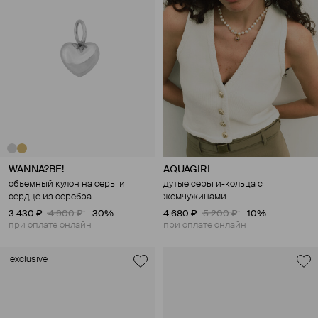
WANNA?BE!
AQUAGIRL
объемный кулон на серьги
дутые серьги-кольца с
сердце из серебра
жемчужинами
3 430 ₽
4 900 ₽
−30%
4 680 ₽
5 200 ₽
−10%
при оплате онлайн
при оплате онлайн
exclusive