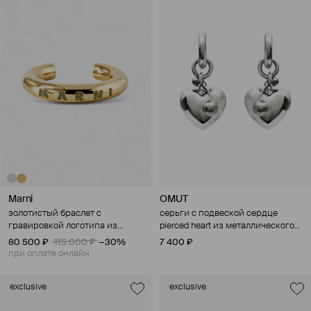
Marni
OMUT
золотистый браслет с
серьги с подвеской сердце
гравировкой логотипа из
pierced heart из металлического
кристаллов
сплава с родиевым покрытием
80 500 ₽
115 000 ₽
−30%
7 400 ₽
при оплате онлайн
exclusive
exclusive