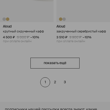
Aloud
Aloud
крупный скрученный кафф
закрученный серебристый кафф
4 500 ₽
5 000 ₽
−10%
3 510 ₽
3 900 ₽
−10%
при оплате онлайн
при оплате онлайн
показать ещё
1
2
3
подписчики нашей рассылки всегда знают, какие