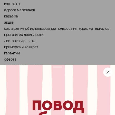
контакты
адреса магазинов
карьера
акции
cоглашение об использовании пользовательских материалов
программа лояльности
доставка и оплата
примерка и возврат
гарантии
оферта
персональные данные
хранение и уход за украшениями
правила использования сертификата
реферальная программа
узнавайте первыми о
повод
новинках, специальных
мероприятиях, скидках и
многом другом