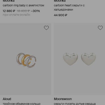
Moonka
Moonka
cartoon ring baby с аметистом
cartoon heart серьги с
халцедонами
12 880 ₽
18 400 ₽
−30%
при оплате онлайн
44 900 ₽
Aloud
Moonswoon
тройное объемное кольцо
серьги-пусеты дутые сердца