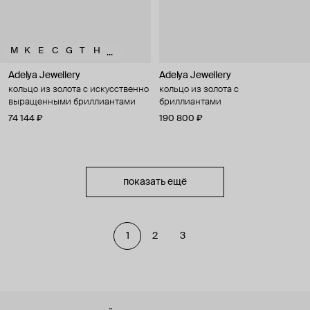
M
K
E
C
G
T
H
...
Adelya Jewellery
Adelya Jewellery
кольцо из золота с искусственно
кольцо из золота с
выращенными бриллиантами
бриллиантами
74 144 ₽
190 800 ₽
показать ещё
1
2
3