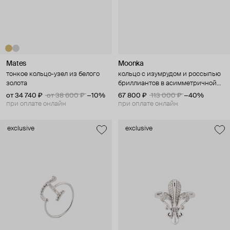
Mates
Moonka
тонкое кольцо-узел из белого
кольцо с изумрудом и россыпью
золота
бриллиантов в асимметричной
закрепке
от 34 740 ₽
от 38 600 ₽
−10%
67 800 ₽
113 000 ₽
−40%
при оплате онлайн
при оплате онлайн
exclusive
exclusive