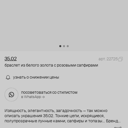
35.02
арт. 22725
браслет из белого золота с розовыми сапфирами
узнать о снижении цены
посоветоваться со стилистом
в WhatsApp →
Изящность, элегантность, загадочность — так можно
описать украшения 35.02. Тонкие цепи, искрящиеся,
полупрозрачные лунные камни, сапфиры и топазы... Бренд
использует только натуральные камни, которые не