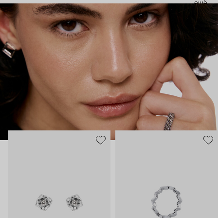
ещё
энергию. Поэтому в украшениях 35.02 сочетается, казалось
бы, несочетаемое – все грани характера. Женственность и
строгость, плавные линии с графичными силуэтами,
современность и классика. В этих украшениях сплетаются
две стороны характера. Черные бриллианты –
таинственность, спрятанная в глубине личности. А белые –
ясная частица нашей души, все светлое, что в нас есть.
Украшения 35.02 – ваш рассказ о себе без слов.