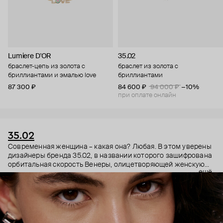
Lumiere D'OR
35.02
браслет-цепь из золота с
браслет из золота с
бриллиантами и эмалью love
бриллиантами
87 300 ₽
84 600 ₽
94 000 ₽
−10%
при оплате онлайн
35.02
Современная женщина – какая она? Любая. В этом уверены
дизайнеры бренда 35.02, в названии которого зашифрована
орбитальная скорость Венеры, олицетворяющей женскую
ещё
энергию. Поэтому в украшениях 35.02 сочетается, казалось
бы, несочетаемое – все грани характера. Женственность и
строгость, плавные линии с графичными силуэтами,
современность и классика. В этих украшениях сплетаются
две стороны характера. Черные бриллианты –
таинственность, спрятанная в глубине личности. А белые –