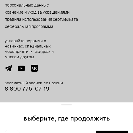
персональные данные
хранение и уход за украшениями
правила использования сертификата
реферальная программа
узнавайте первыми о
новинках, специальных
мероприятиях, скидках и
многом другом
бесплатный звонок по России
8 800 775⁠-07⁠-19
© 2013-2026 ООО «Пойзон Дроп».
все права защищены.
выберите, где продолжить
Для хорошей работы сайта мы используем файлы cookies