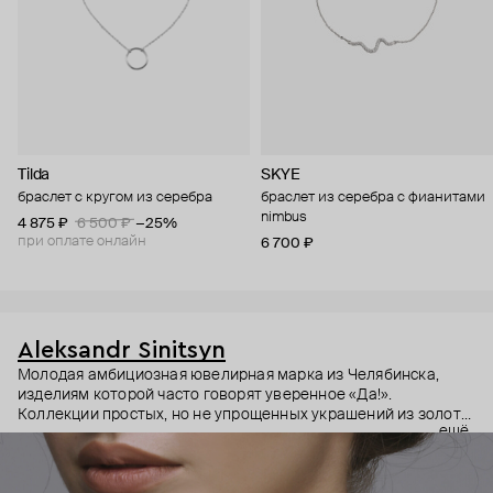
Tilda
SKYE
браслет с кругом из серебра
браслет из серебра с фианитами
nimbus
4 875 ₽
6 500 ₽
−25%
при оплате онлайн
6 700 ₽
Aleksandr Sinitsyn
Молодая амбициозная ювелирная марка из Челябинска,
изделиям которой часто говорят уверенное «Да!».
Коллекции простых, но не упрощенных украшений из золота
ещё
и серебра с полудрагоценными камнями авторской
асимметричной огранки. Все модели выполняются вручную:
каждая деталь прорезается ювелиром из грубого куска