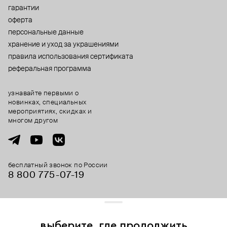
гарантии
оферта
персональные данные
хранение и уход за украшениями
правила использования сертификата
реферальная программа
узнавайте первыми о
новинках, специальных
мероприятиях, скидках и
многом другом
бесплатный звонок по России
8 800 775⁠-07⁠-19
© 2013-2026 ООО «Пойзон Дроп».
все права защищены.
выберите, где продолжить