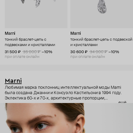
Marni
Marni
тонкий браслет-цепь с
тонкий браслет-цепь с подвеской
подвесками и кристаллами
и кристаллами
31 500 ₽
35 000 ₽
−10%
30 600 ₽
34 000 ₽
−10%
при оплате онлайн
при оплате онлайн
Marni
Любимая марка поклонниц интеллектуальной моды Marni
была создана Джанни и Консуэло Кастильони в 1994 году.
Эклектика 60-х и 70-х, архитектурные пропорции,
ещё
необычный взгляд на простые силуэты и, разумеется,
заметные украшения – Дом Marni уже двадцать лет верен
своему неподражаемому почерку, а коллаборации с
молодыми художниками привносят в него новые штрихи.