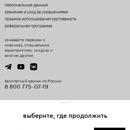
персональные данные
хранение и уход за украшениями
правила использования сертификата
реферальная программа
узнавайте первыми о
новинках, специальных
мероприятиях, скидках и
многом другом
бесплатный звонок по России
8 800 775⁠-07⁠-19
© 2013-2026 ООО «Пойзон Дроп».
все права защищены.
выберите, где продолжить
Для хорошей работы сайта мы используем файлы cookies