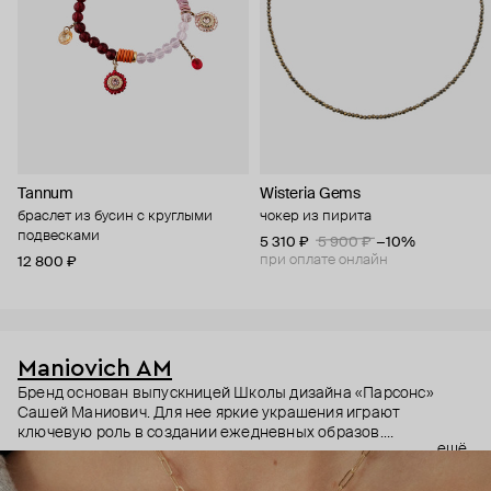
Tannum
Wisteria Gems
браслет из бусин с круглыми
чокер из пирита
подвесками
5 310 ₽
5 900 ₽
−10%
при оплате онлайн
12 800 ₽
Maniovich AM
Бренд основан выпускницей Школы дизайна «Парсонс»
Сашей Маниович. Для нее яркие украшения играют
ключевую роль в создании ежедневных образов.
ещё
Неординарные и яркие, вызывающие исключительно
положительные эмоции, украшения Maniovich AM созданы из