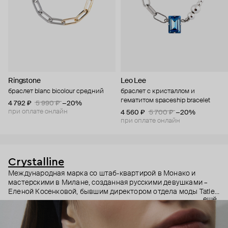
Ringstone
Leo Lee
браслет blanc bicolour средний
браслет с кристаллом и
гематитом spaceship bracelet
4 792 ₽
5 990 ₽
−20%
при оплате онлайн
4 560 ₽
5 700 ₽
−20%
при оплате онлайн
Crystalline
Международная марка со штаб-квартирой в Монако и
мастерскими в Милане, созданная русскими девушками –
Еленой Косенковой, бывшим директором отдела моды Tatler,
ещё
и Кирой Похитон, экс-издателем Vogue Russia. Украшения
бренда – это дизайн, вдохновленный современным
искусством и архитектурой, необычные и интересные