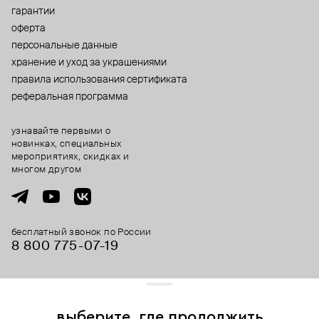
гарантии
оферта
персональные данные
хранение и уход за украшениями
правила использования сертификата
реферальная программа
узнавайте первыми о
новинках, специальных
мероприятиях, скидках и
многом другом
бесплатный звонок по России
8 800 775⁠-07⁠-19
© 2013-2026 ООО «Пойзон Дроп».
все права защищены.
выберите, где продолжить