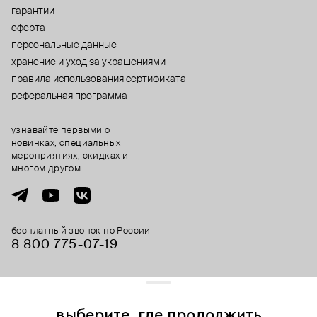
гарантии
оферта
персональные данные
хранение и уход за украшениями
правила использования сертификата
реферальная программа
узнавайте первыми о
новинках, специальных
мероприятиях, скидках и
многом другом
бесплатный звонок по России
8 800 775⁠-07⁠-19
© 2013-2026 ООО «Пойзон Дроп».
все права защищены.
выберите, где продолжить