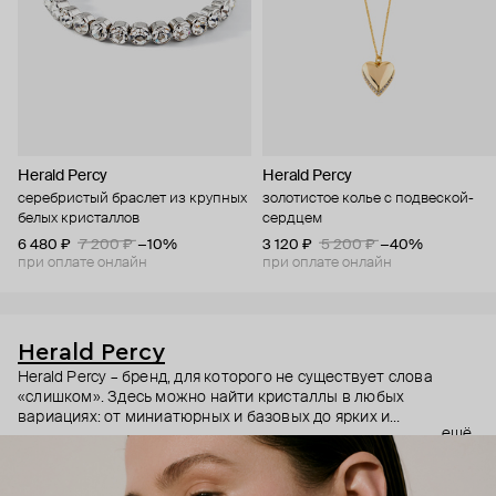
Herald Percy
Herald Percy
серебристый браслет из крупных
золотистое колье с подвеской-
белых кристаллов
сердцем
6 480 ₽
7 200 ₽
−10%
3 120 ₽
5 200 ₽
−40%
при оплате онлайн
при оплате онлайн
Herald Percy
Herald Percy – бренд, для которого не существует слова
«слишком». Здесь можно найти кристаллы в любых
вариациях: от миниатюрных и базовых до ярких и
ещё
массивных, которые сразу становятся главным элементом
образа. Героиня бренда – девушка из мегаполиса, которой
нужно как минимум 25 часов в сутках, чтобы все успеть, и