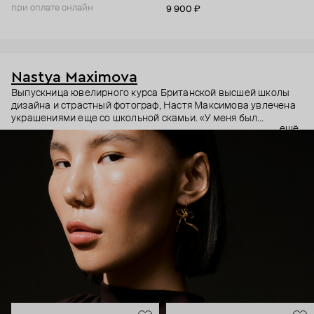
при оплате онлайн
9 900 ₽
Nastya Maximova
Выпускница ювелирного курса Британской высшей школы
дизайна и страстный фотограф, Настя Максимова увлечена
украшениями еще со школьной скамьи. «У меня был
ещё
огромный чемодан, где висели ряды сережек, лежали
разные украшения. Я брала его в охапку и шла на маркеты».
В 2015 году детская мечта наконец оформилась в
собственный бренд с простыми и символичными
украшениями ручной работы.