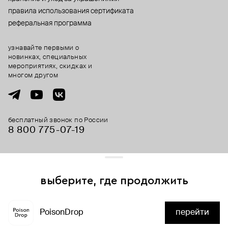
правила использования сертификата
реферальная программа
узнавайте первыми о
новинках, специальных
мероприятиях, скидках и
многом другом
бесплатный звонок по России
8 800 775⁠-07⁠-19
© 2013-2026 ООО «Пойзон Дроп».
все права защищены.
выберите, где продолжить
Для хорошей работы сайта мы используем файлы cookies
и сервисы аналитики. Продолжая его использование,
PoisonDrop
перейти
вы соглашаетесь с нашим
положением об обработке
нет в наличии