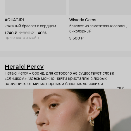
AQUAGIRL
Wisteria Gems
кожаный браслет с сердцем
браслет из гематитовых сердец
биколорный
1 740 ₽
2 900 ₽
−40%
при оплате онлайн
3 500 ₽
Herald Percy
Herald Percy – бренд, для которого не существует слова
«слишком». Здесь можно найти кристаллы в любых
вариациях: от миниатюрных и базовых до ярких и
ещё
массивных, которые сразу становятся главным элементом
образа. Героиня бренда – девушка из мегаполиса, которой
нужно как минимум 25 часов в сутках, чтобы все успеть, и
внушительный арсенал украшений, чтобы, поменяв серьги,
поехать на вечеринку сразу из офиса.