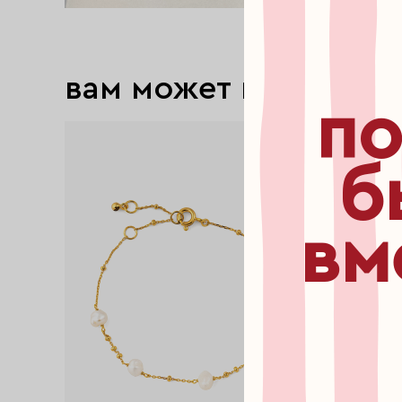
вам может понравит
по
б
вм