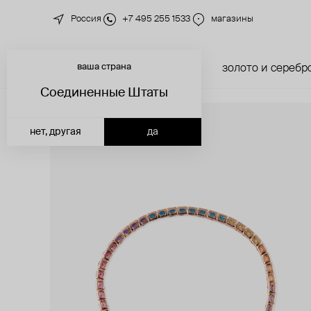
Россия
+7 495 255 1533
магазины
ваша страна
новинки
каталог
золото и серебр
Соединенные Штаты
нет, другая
да