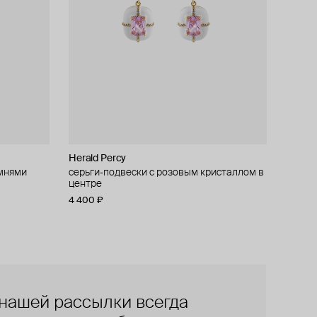
Herald Percy
амнями
серьги-подвески с розовым кристаллом в
центре
4 400 ₽
нашей рассылки всегда