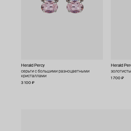
Herald Percy
Herald Percy
Herald Per
Herald Per
серьги с большими разноцветными
золотистая моносерьга с кристаллами
золотисты
пусеты с 
кристаллами
3 400 ₽
1 700 ₽
1 900 ₽
3 100 ₽