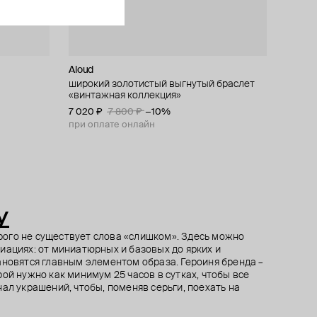
Aloud
Aloud
SKYE
Kotlo Studio
олотистой
туни
го
широкий золотистый выгнутый браслет
витые золотистые хупы
позолоченный браслет из серебра с
золотистый браслет из крупного жемчуга
нки живы!"
«винтажная коллекция»
большой восьмиконечной звездой и
майорка c японским бисером "игривое
6 210 ₽
6 900 ₽
−10%
кругами
настроение"
7 020 ₽
5 000 ₽
6 500 ₽
7 800 ₽
−10%
при оплате онлайн
при оплате онлайн
y
торого не существует слова «слишком». Здесь можно
иациях: от миниатюрных и базовых до ярких и
ановятся главным элементом образа. Героиня бренда –
ой нужно как минимум 25 часов в сутках, чтобы все
ал украшений, чтобы, поменяв серьги, поехать на