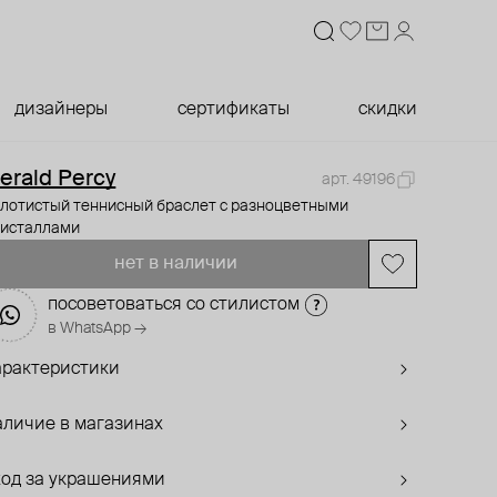
дизайнеры
сертификаты
скидки
erald Percy
арт. 49196
олотистый теннисный браслет с разноцветными
ристаллами
нет в наличии
посоветоваться со стилистом
в WhatsApp →
арактеристики
аличие в магазинах
ход за украшениями