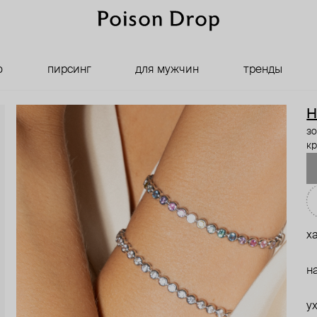
о
пирсинг
для мужчин
тренды
H
з
к
х
н
у