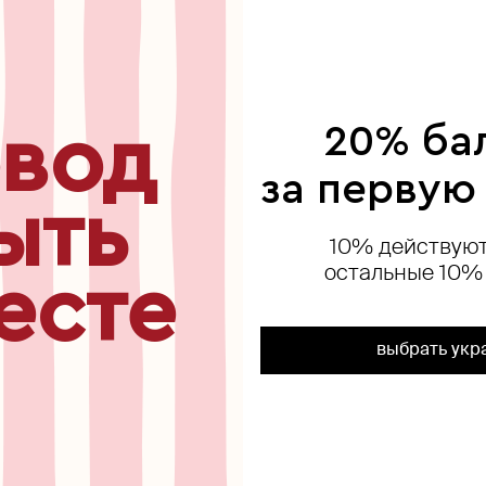
ься
вод
20% ба
exclusive
за первую
ыть
10% действуют
остальные 10%
есте
выбрать укр