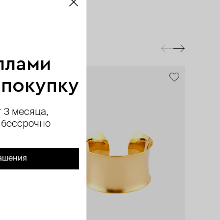
ллами
 покупку
 3 месяца,
 бессрочно
ашения