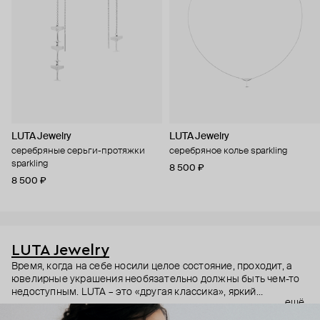
LUTA Jewelry
LUTA Jewelry
серебряные серьги-протяжки
серебряное колье sparkling
sparkling
8 500 ₽
8 500 ₽
LUTA Jewelry
Время, когда на себе носили целое состояние, проходит, а
ювелирные украшения необязательно должны быть чем-то
недоступным. LUTA – это «другая классика», яркий
ещё
современный дизайн без драгоценных камней. Дизайнер
бренда Татьяна Лухта (из ее инициалов и сложилось