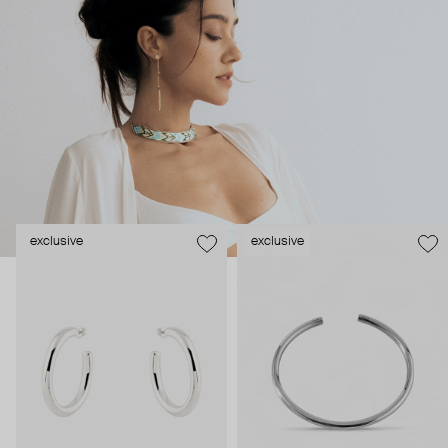
название марки) – профессиональный архитектор. Поэтому
в коллекциях LUTA есть и выверенная геометрия, и
многослойные конструкции. Ее украшения – про акцентный
statement, который можно носить здесь и сейчас: и на
бизнес-встречу, и на вечеринку в Касабланке.
exclusive
exclusive