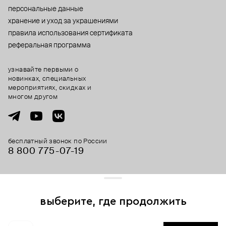
персональные данные
хранение и уход за украшениями
правила использования сертификата
реферальная программа
узнавайте первыми о
новинках, специальных
мероприятиях, скидках и
многом другом
бесплатный звонок по России
8 800 775⁠-07⁠-19
© 2013-2026 ООО «Пойзон Дроп».
все права защищены.
выберите, где продолжить
Для хорошей работы сайта мы используем файлы cookies