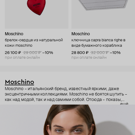
Moschino
Moschino
брелок-сердце из натуральной
ключница capra bianca righe в
кожи moschino
виде бумажного кораблика
26 100 ₽
29 000 ₽
−10%
28 800 ₽
32 000 ₽
−10%
при оплате онлайн
при оплате онлайн
Moschino
Moschino – итальянский бренд, известный яркими, даже
эксцентричными коллекциями. Moschino не боятся шутить –
как над модой, так и над самими собой. Отсюда – показы,
ещё
мгновенно становящиеся главными событиями, вирусные
выходы селебрити (помните Кэти Перри в платье-люстре на
бале Института костюма Met Gala в 2019 году?) и
коллаборации с самыми неожиданными кандидатами, от
«Улицы Сезам» до The Sims. Украшения бренда –
гипертрофированно праздничные, практически