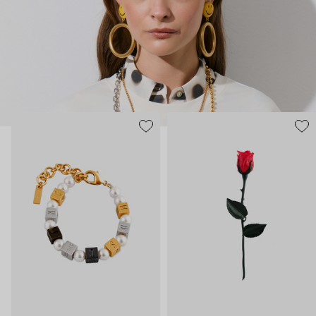
нарисованные: с кристаллами размером с ладонь и будто бы
расплавленными сердцами.