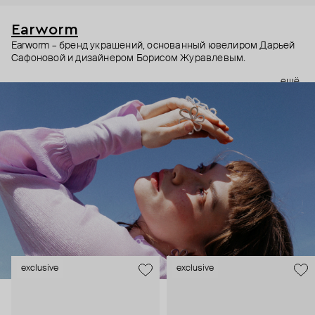
Earworm
Earworm – бренд украшений, основанный ювелиром Дарьей
Сафоновой и дизайнером Борисом Журавлевым.
ещё
В основе бренда – сочетание концептуальности и
музыкальности (словом earworm называют мелодию,
которая запоминается раз и навсегда). Хотя музыка –
абстрактная форма искусства, украшения Earworm не только
про эмоции, но и про смыслы. Создатели бренда
зашифровывают их в тщательно продуманных формах и
деталях. Каждое украшение как ненавязчивое напоминание
– о том, как важно ценить момент, не забывать, что за зимой
всегда приходит весна, и многом другом.
Украшения Earworm для тех, кто не выбирает между мыслить
и чувствовать.
exclusive
exclusive