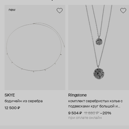
new
SKYE
Ringstone
бодичейн из серебра
комплект серебристых колье с
подвесками круг большой и
12 500 ₽
малый
9 504 ₽
11 880 ₽
−20%
при оплате онлайн