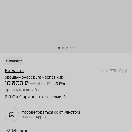
exclusive
Earworm
арт. 75149
брошь-моносерьга «репейник»
10 800 ₽
13 500 ₽
−20%
при оплате онлайн
2 700 x 4 при оплате частями
посоветоваться со стилистом
в WhatsApp →
Москва