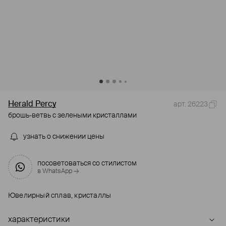
Herald Percy
арт. 26223
брошь-ветвь с зелеными кристаллами
узнать о снижении цены
посоветоваться со стилистом
в WhatsApp →
Ювелирный сплав, кристаллы
характеристики