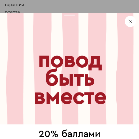
гарантии
оферта
персональные данные
хранение и уход за украшениями
правила использования сертификата
реферальная программа
повод
узнавайте первыми о
новинках, специальных
мероприятиях, скидках и
быть
многом другом
вместе
бесплатный звонок по России
8 800 775⁠-07⁠-19
© 2013-2026 ООО «Пойзон Дроп».
все права защищены.
20% баллами
выберите, где продолжить