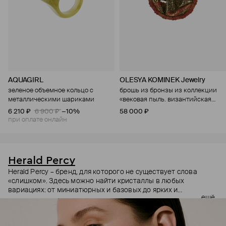
AQUAGIRL
OLESYA KOMINEK Jewelry
зеленое объемное кольцо с
брошь из бронзы из коллекции
металлическими шариками
«вековая пыль. византийская
история»
6 210 ₽
6 900 ₽
−10%
58 000 ₽
при оплате онлайн
Herald Percy
Herald Percy – бренд, для которого не существует слова
«слишком». Здесь можно найти кристаллы в любых
вариациях: от миниатюрных и базовых до ярких и
ещё
массивных, которые сразу становятся главным элементом
образа. Героиня бренда – девушка из мегаполиса, которой
нужно как минимум 25 часов в сутках, чтобы все успеть, и