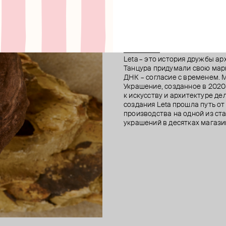
Leta
Leta – это история дружбы а
Танцура придумали свою марк
ДНК – согласие с временем. М
Украшение, созданное в 2020-
к искусству и архитектуре д
создания Leta прошла путь о
производства на одной из ст
украшений в десятках магазин