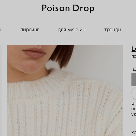
о
пирсинг
для мужчин
тренды
L
по
В
е
у
о
не
в
х