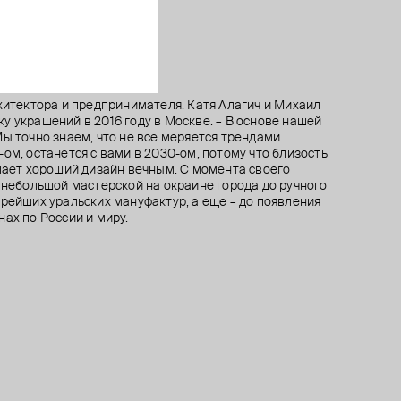
рхитектора и предпринимателя. Катя Алагич и Михаил
у украшений в 2016 году в Москве. – В основе нашей
ы точно знаем, что не все меряется трендами.
ом, останется с вами в 2030-ом, потому что близость
елает хороший дизайн вечным. С момента своего
т небольшой мастерской на окраине города до ручного
арейших уральских мануфактур, а еще – до появления
ах по России и миру.