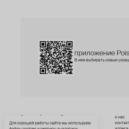
приложение Pois
В нем выбирать новые укра
бесплатный звонок по России
о нас
контак
Для хорошей работы сайта мы используем
8 800 775⁠-07⁠-19
адреса