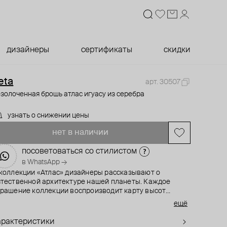
дизайнеры
сертификаты
скидки
eta
арт. 30507
золоченная брошь атлас игуасу из серебра
узнать о снижении цены
нет в наличии
посоветоваться со стилистом
в WhatsApp →
 коллекции «Атлас» дизайнеры рассказывают о
стественной архитектуре нашей планеты. Каждое
крашение коллекции воспроизводит карту высот
пределенного места в мире. «Коллекция родилась
ещё
простой весной 2020 года, когда все мы оказались
заперти. От безысходности я начала путешествовать по
арактеристики