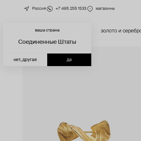
Россия
+7 495 255 1533
магазины
ваша страна
новинки
каталог
золото и серебр
Соединенные Штаты
нет, другая
да