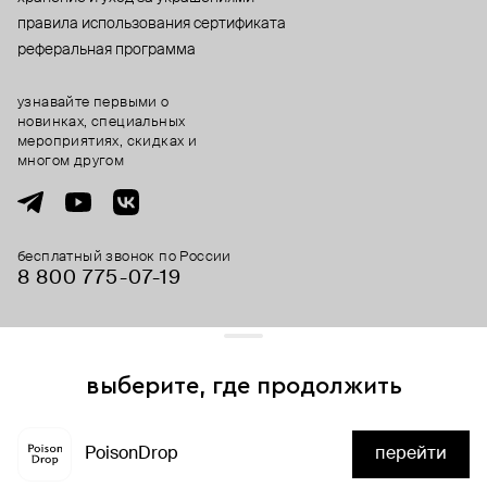
правила использования сертификата
реферальная программа
узнавайте первыми о
новинках, специальных
мероприятиях, скидках и
многом другом
бесплатный звонок по России
8 800 775⁠-07⁠-19
© 2013-2026 ООО «Пойзон Дроп».
все права защищены.
выберите, где продолжить
Для хорошей работы сайта мы используем файлы cookies
и сервисы аналитики. Продолжая его использование,
PoisonDrop
перейти
вы соглашаетесь с нашим
положением об обработке
нет в наличии