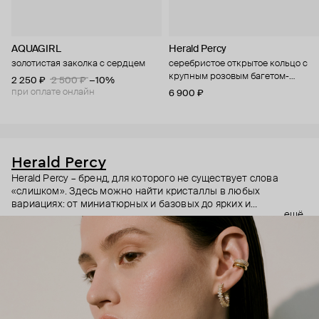
AQUAGIRL
Herald Percy
золотистая заколка с сердцем
серебристое открытое кольцо с
крупным розовым багетом-
2 250 ₽
2 500 ₽
−10%
кристаллом
при оплате онлайн
6 900 ₽
Herald Percy
Herald Percy – бренд, для которого не существует слова
«слишком». Здесь можно найти кристаллы в любых
вариациях: от миниатюрных и базовых до ярких и
ещё
массивных, которые сразу становятся главным элементом
образа. Героиня бренда – девушка из мегаполиса, которой
нужно как минимум 25 часов в сутках, чтобы все успеть, и
внушительный арсенал украшений, чтобы, поменяв серьги,
поехать на вечеринку сразу из офиса.