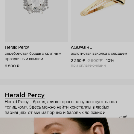
Herald Percy
AQUAGIRL
серебристая брошь с крупным
золотистая заколка с сердцем
прозрачным камнем
2 250 ₽
2 500 ₽
−10%
при оплате онлайн
6 500 ₽
Herald Percy
Herald Percy – бренд, для которого не существует слова
«слишком». Здесь можно найти кристаллы в любых
вариациях: от миниатюрных и базовых до ярких и
ещё
массивных, которые сразу становятся главным элементом
образа. Героиня бренда – девушка из мегаполиса, которой
нужно как минимум 25 часов в сутках, чтобы все успеть, и