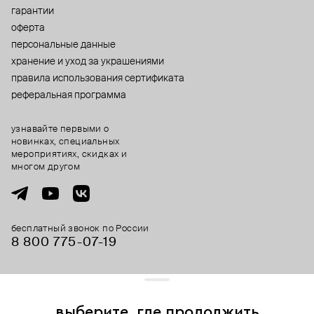
гарантии
оферта
персональные данные
хранение и уход за украшениями
правила использования сертификата
реферальная программа
узнавайте первыми о
новинках, специальных
мероприятиях, скидках и
многом другом
бесплатный звонок по России
8 800 775⁠-07⁠-19
© 2013-2026 ООО «Пойзон Дроп».
все права защищены.
выберите, где продолжить