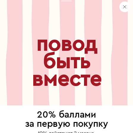
персональные данные
хранение и уход за украшениями
правила использования сертификата
реферальная программа
повод
узнавайте первыми о
новинках, специальных
мероприятиях, скидках и
быть
многом другом
вместе
бесплатный звонок по России
8 800 775⁠-07⁠-19
© 2013-2026 ООО «Пойзон Дроп».
все права защищены.
20% баллами
выберите, где продолжить
за первую покупку
Для хорошей работы сайта мы используем файлы cookies