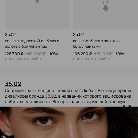
35.02
35.02
колье с подвеской из белого
колье из белого золота с
золота с бриллиантом
бриллиантами
128 700 ₽
143 000 ₽
−10%
106 290 ₽
118 100 ₽
−10%
при оплате онлайн
при оплате онлайн
35.02
Современная женщина – какая она? Любая. В этом уверены
дизайнеры бренда 35.02, в названии которого зашифрована
орбитальная скорость Венеры, олицетворяющей женскую
ещё
энергию. Поэтому в украшениях 35.02 сочетается, казалось
бы, несочетаемое – все грани характера. Женственность и
строгость, плавные линии с графичными силуэтами,
современность и классика. В этих украшениях сплетаются
две стороны характера. Черные бриллианты –
таинственность, спрятанная в глубине личности. А белые –