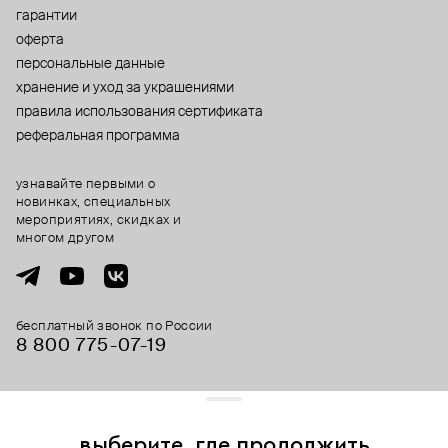
гарантии
оферта
персональные данные
хранение и уход за украшениями
правила использования сертификата
реферальная программа
узнавайте первыми о
новинках, специальных
мероприятиях, скидках и
многом другом
бесплатный звонок по России
8 800 775⁠-07⁠-19
© 2013-2026 ООО «Пойзон Дроп».
все права защищены.
выберите, где продолжить