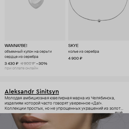
WANNA?BE!
SKYE
объемный кулон на серьги
колье из серебра
сердце из серебра
4 900 ₽
3 430 ₽
4 900 ₽
−30%
при оплате онлайн
Aleksandr Sinitsyn
Молодая амбициозная ювелирная марка из Челябинска,
изделиям которой часто говорят уверенное «Да!».
Коллекции простых, но не упрощенных украшений из золота
ещё
и серебра с полудрагоценными камнями авторской
асимметричной огранки. Все модели выполняются вручную:
каждая деталь прорезается ювелиром из грубого куска