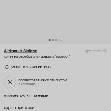
Aleksandr Sinitsyn
арт. 32352
колье из серебра знак зодиака "козерог"
узнать о снижении цены
посоветоваться со стилистом
в WhatsApp →
серебро 925, белый родий
характеристики