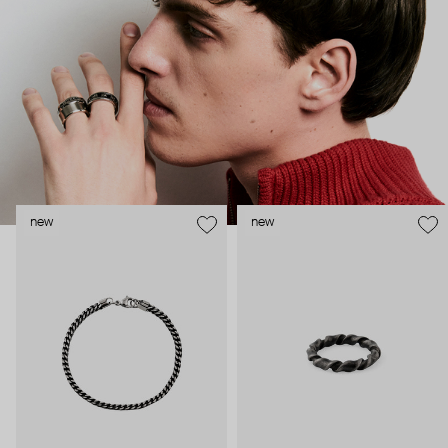
new
new