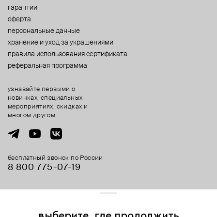
гарантии
оферта
персональные данные
хранение и уход за украшениями
правила использования сертификата
реферальная программа
узнавайте первыми о
новинках, специальных
мероприятиях, скидках и
многом другом
бесплатный звонок по России
8 800 775⁠-07⁠-19
© 2013-2026 ООО «Пойзон Дроп».
все права защищены.
выберите, где продолжить