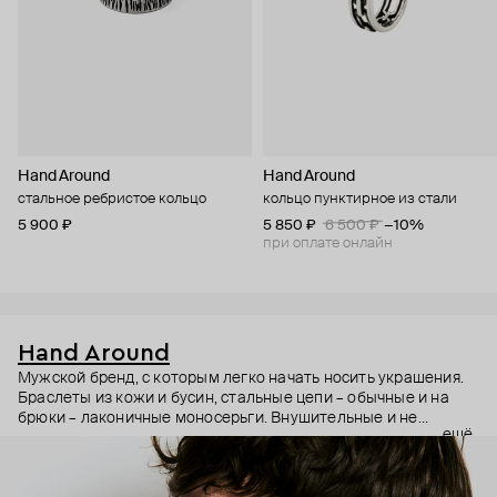
Hand Around
Hand Around
стальное ребристое кольцо
кольцо пунктирное из стали
5 900 ₽
5 850 ₽
6 500 ₽
−10%
при оплате онлайн
Hand Around
Мужской бренд, с которым легко начать носить украшения.
Браслеты из кожи и бусин, стальные цепи – обычные и на
брюки – лаконичные моносерьги. Внушительные и не
ещё
слишком броские украшения, которые впишутся в любой
гардероб.